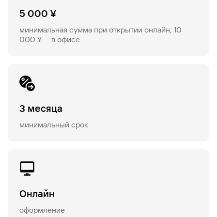
5 000 ¥
Вклады
Быстрый
минимальная сумма при открытии онлайн, 10
поиск
000 ¥ — в офисе
по
сайту
Вклады
3 месяца
минимальный срок
Онлайн
оформление