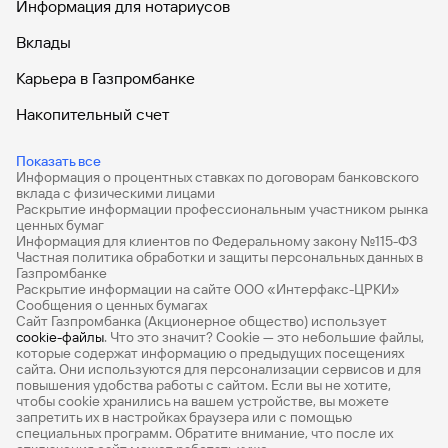
ООО «Ньютон Инвестиции» за покупку облигаций в
Информация для нотариусов
рамках процедуры их размещения – 0,2% от суммы
сделки. Депозитарная комиссия и комиссия биржи
Вклады
включены в комиссии за сделки. Брокер производит
Карьера в Газпромбанке
удержание расходов, подлежащих возмещению, а
также понесенных в связи с исполнением поручений
Накопительный счет
клиента в безакцептном порядке с инвестиционного
счета клиента. Упомянутые в представленном
Дебетовые карты
сообщении операции и (или) финансовые инструменты
Показать все
Информация о процентных ставках по договорам банковского
ни при каких обстоятельствах не гарантируют доход, на
Дебетовые карты с бесплатным обслуживанием
вклада с физическими лицами
который вы, возможно, рассчитываете, при условии
Раскрытие информации профессиональным участником рынка
использования предоставленной информации для
Все накопительные счета
ценных бумаг
принятия инвестиционных решений. Не является
Информация для клиентов по Федеральному закону №115-ФЗ
Банковские вклады на 3 месяца
Частная политика обработки и защиты персональных данных в
банковским вкладом. Денежные средства,
Газпромбанке
размещенные на брокерских счетах и вложенные в
Раскрытие информации на сайте ООО «Интерфакс-ЦРКИ»
Вклады с высоким процентом
облигации, не подпадают под действие Федерального
Сообщения о ценных бумагах
закона от 23.12.2003 №177 — ФЗ «О страховании
Сайт Газпромбанка (Акционерное общество) использует
Калькулятор вкладов
cookie-файлы
. Что это значит? Сookie — это небольшие файлы,
вкладов в банках Российской Федерации». Налоговым
которые содержат информацию о предыдущих посещениях
кодексом Российской Федерации предусмотрены
Виртуальные карты
сайта. Они используются для персонализации сервисов и для
инвестиционный налоговый вычет из суммы внесенных
повышения удобства работы с сайтом. Если вы не хотите,
налогоплательщиком в налоговом периоде на
Премиум
чтобы сookie хранились на вашем устройстве, вы можете
запретить их в настройках браузера или с помощью
индивидуальный инвестиционный счёт (далее – ИИС)
специальных программ. Обратите внимание, что после их
Private
денежных средств - налоговый вычет на взнос (тип