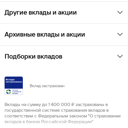
Документы по вкладам
Другие вклады и акции
«Пенсионный доход»
Архивные вклады и акции
«Корпоративный»
«Особый»
«В Балансе»
Подборки вкладов
«До востребования»
«Большая выгода»
«Приоритет»
«Заоблачный процент»
Все
По сумме
На срок
57
5
11
«Приоритет плюс»
«Промо Копить»
Вклад застрахован
«Уникальный»
По городам
41
«Ваш успех»
«Почетный бонус»
Вклады на сумму до 1 400 000 ₽ застрахованы в
С высоким процентом
государственной системе страхования вкладов в
Акция «Пенсия плюс»
соответствии с Федеральным законом "О страховании
На 1 месяц
Акция «Плюс подарок за вклад»
вкладов в банках Российской Федерации"
Вклады на 2 месяца
* Услуги оказывает ООО «Ньютон Инвестиции». ООО