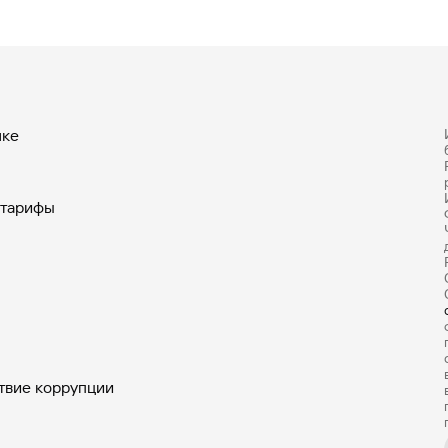
керское
Спонсорские
луживание
программы
нке
туциональных
В международных и
торов, крупных частных
российских платежных
поративных клиентов
системах
 тарифы
твие коррупции
тежная
Информационн
тема
торговая систе