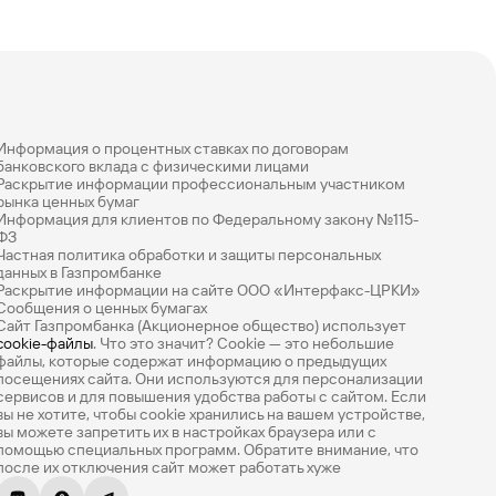
Торговое
финансирование
Информация о процентных ставках по договорам
банковского вклада с физическими лицами
Широкий спектр продуктов
Раскрытие информации профессиональным участником
для финансовых организаций
рынка ценных бумаг
Информация для клиентов по Федеральному закону №115-
ФЗ
Частная политика обработки и защиты персональных
данных в Газпромбанке
Раскрытие информации на сайте ООО «Интерфакс-ЦРКИ»
Сообщения о ценных бумагах
Сайт Газпромбанка (Акционерное общество) использует
cookie-файлы
. Что это значит? Сookie — это небольшие
файлы, которые содержат информацию о предыдущих
посещениях сайта. Они используются для персонализации
сервисов и для повышения удобства работы с сайтом. Если
вы не хотите, чтобы сookie хранились на вашем устройстве,
вы можете запретить их в настройках браузера или с
о-
помощью специальных программ. Обратите внимание, что
Корреспондентский
после их отключения сайт может работать хуже
ма
счет типа «Д»