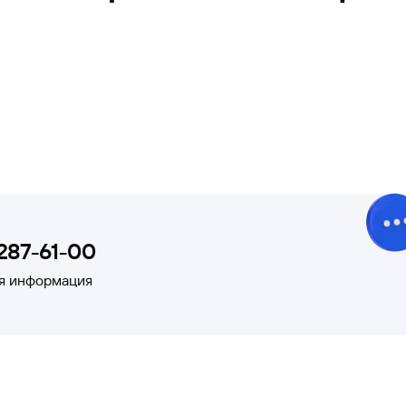
Межбанковское
вам и
кредитных операций
287-61-00
ая информация