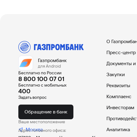
Конверсионные
Бро
операции
обс
О Газпромба
С основными свободно
Инсти
Пресс-центр
конвертируемыми валютами
инвес
и валютами с ограниченной
и кор
Газпромбанк
Документы и
конверсией
для Android
Бесплатно по России
Закупки
8 800 100 07 01
Бесплатно с мобильных
Реквизиты
400
Комплаенс
Задать вопрос
Инвесторам
Обращение в банк
Противодейс
Ваше местоположение
Соблюдение
Пла
Москва
Аналитика
Адрес головного офиса:
правил ПОД/ФТ
сис