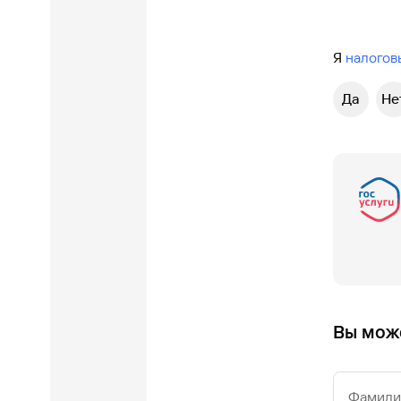
Я
налогов
Да
Не
Вы може
Фамилия