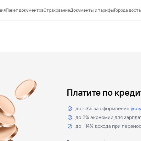
ния
Пакет документов
Страхование
Документы и тарифы
Города доста
Платите по кред
до -13% за оформление
усл
до 2% экономии для зарпла
до +14% дохода при перенос