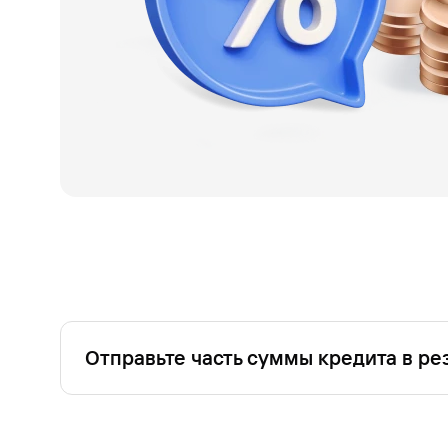
Отправьте часть суммы кредита в ре
При получении кредита на ваши текущие и будущ
этого откройте накопительный счет и переведит