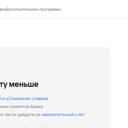
Ваш
вки
Дополнительные программы
персональный
брокер
Газпромбанк
Мобайл
Мобильный
оператор
иту меньше
уги «Снижение ставки»
тных клиентов Банка
е части кредита на
накопительный счет