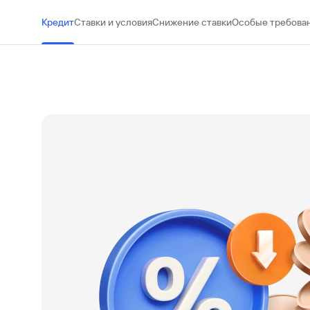
#МЕГАИГРОК
Кредит
Ставки и условия
Снижение ставки
Особые требова
Инфраструктура и ГЧП
Газпромбанк.Тех
Карьера в ИТ большого банка
Gazprom Pay
Платежи в одно касание
GorodPay
Приложение для пассажиров