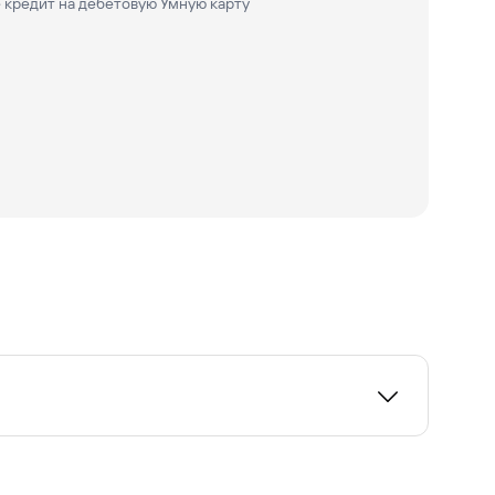
 кредит на дебетовую Умную карту
ьшую уверенность в дальнейших планах. Для
овать позже.