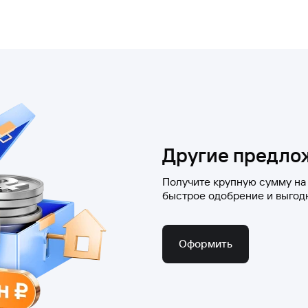
кредита, получая доход по накопительному счету;
овышенными ставками в будущем;
ланов.
Другие предло
Получите крупную сумму на
быстрое одобрение и выгод
Оформить