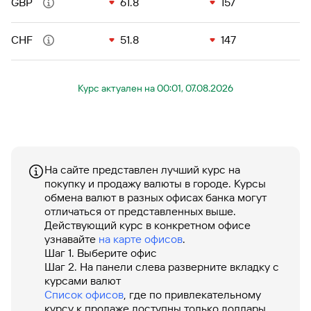
сайту
GBP
61.8
157
Брокер-
счет
Федеральный
обслуживания
Накопительный
клиент
закон №115-
юридических
счет
ФЗ
лиц
CHF
51.8
147
Дистанционные
сервисы
Как не
Документы
попасться
для
Курс актуален на 00:01, 07.08.2026
мошенникам?
открытия
Стать
счета
клиентом
Газпромбанка
Помощь по
онлайн
действующему
Быстрый
кредиту
поиск
На сайте представлен лучший курс на
Открытый
по
покупку и продажу валюты в городе. Курсы
API
Оформить
сайту
обмена валют в разных офисах банка могут
курсов
страхование
Накопительный
отличаться от представленных выше.
валют и
карты
счет
металлов
Действующий курс в конкретном офисе
онлайн
узнавайте
на карте офисов
.
Шаг 1. Выберите офис
Оператор
Шаг 2. На панели слева разверните вкладку с
Быстрый
электронных
курсами валют
поиск
денежных
Список офисов
, где по привлекательному
по
средств
курсу к продаже доступны только доллары
сайту