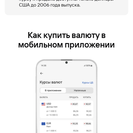
США до 2006 года выпуска.
Накопительный
счет
Быстрый
поиск
по
сайту
Как купить валюту в
Накопительный
мобильном приложении
счет