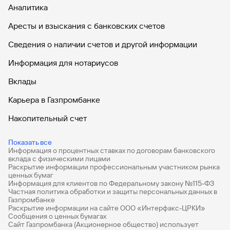
России, бесплатно)
Аналитика
8 (800) 100-07-01 (для бесплатных звонков по России)
Аресты и взыскания с банковских счетов
+7 495 913 7474, +7 (495) 980-43-13 (для звонков из
любой точки мира, оплачивается по тарифам Вашего
Сведения о наличии счетов и другой информации
оператора связи)
Информация для нотариусов
Адреса офисов обслуживания Банка ГПБ (АО)
размещены на сайте в разделе
«Офисы и банкоматы»
.
Вклады
Внимание! Рассмотрение документов,
Карьера в Газпромбанке
подтверждающих источники происхождения
денежных средств, для совершения операций с
Накопительный счет
наличной иностранной валютой, безналичных
конверсионных операций с последующим
Дебетовые карты
Показать все
получением наличных денежных средств на сумму,
Информация о процентных ставках по договорам банковского
Дебетовые карты с бесплатным обслуживанием
равную или превышающую 3 000 000 рублей либо
вклада с физическими лицами
эквивалент в иностранной валюте, осуществляется
Раскрытие информации профессиональным участником рынка
Все накопительные счета
в будние дни в период с 9-00 до 17-00 по
ценных бумаг
Информация для клиентов по Федеральному закону №115-ФЗ
московскому времени.
Банковские вклады на 3 месяца
Частная политика обработки и защиты персональных данных в
Газпромбанке
Раскрытие информации на сайте ООО «Интерфакс-ЦРКИ»
Вклады с высоким процентом
Сообщения о ценных бумагах
Сайт Газпромбанка (Акционерное общество) использует
Калькулятор вкладов