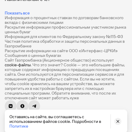
сайту
Вклады
Брокер-
Федеральный
обслуживания
клиент
Дебетовые карты
закон №115-
юридических
Вклады
Показать все
ФЗ
лиц
Информация о процентных ставках по договорам банковского
Дебетовые карты с бесплатным обслуживанием
вклада с физическими лицами
Дистанционные
Раскрытие информации профессиональным участником рынка
сервисы
Как не
Документы
Все накопительные счета
ценных бумаг
попасться
для
Информация для клиентов по Федеральному закону №115-ФЗ
мошенникам?
открытия
Банковские вклады на 3 месяца
Частная политика обработки и защиты персональных данных в
Стать
Газпромбанке
счета
клиентом
Раскрытие информации на сайте ООО «Интерфакс-ЦРКИ»
Вклады с высоким процентом
Газпромбанка
Помощь по
Сообщения о ценных бумагах
онлайн
действующему
Сайт Газпромбанка (Акционерное общество) использует
Калькулятор вкладов
Быстрый
cookie-файлы
. Что это значит? Сookie — это небольшие файлы,
кредиту
которые содержат информацию о предыдущих посещениях
поиск
Открытый
Виртуальные карты
сайта. Они используются для персонализации сервисов и для
по
API
повышения удобства работы с сайтом. Если вы не хотите,
Оформить
сайту
Премиум
чтобы сookie хранились на вашем устройстве, вы можете
курсов
страхование
запретить их в настройках браузера или с помощью
валют и
карты
Вклады
специальных программ. Обратите внимание, что после их
Private
металлов
онлайн
отключения сайт может работать хуже
РКО
Оператор
Быстрый
© 1990-2026, Банк ГПБ (АО) Генеральная лицензия Банка
ВЭД
электронных
Оставаясь на сайте, вы соглашаетесь с
России № 354
поиск
денежных
использованием файлов cookie. Подробности в
по
English version
Депозиты для бизнеса
Политике
средств
сайту