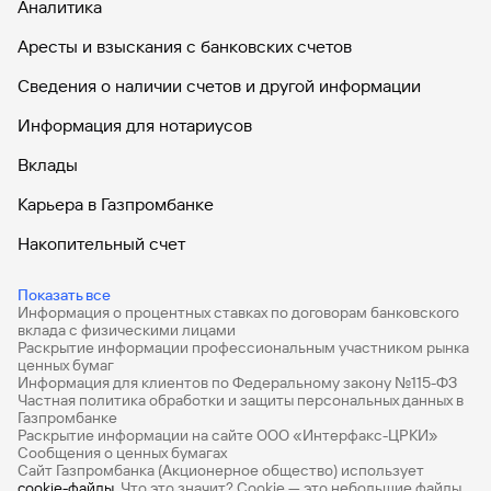
Аналитика
Карта для автолюбителей «Автодрайв
Аресты и взыскания с банковских счетов
Platinum» (архивная)
Сведения о наличии счетов и другой информации
Информация для нотариусов
Карта с индивидуальным дизайном
Вклады
(архивная)
Карьера в Газпромбанке
Накопительный счет
Виртуальная карта «Огонь» (архивная)
Дебетовые карты
Показать все
Информация о процентных ставках по договорам банковского
Дебетовые карты с бесплатным обслуживанием
вклада с физическими лицами
Раскрытие информации профессиональным участником рынка
Все накопительные счета
ценных бумаг
Информация для клиентов по Федеральному закону №115-ФЗ
Дебетовая карта #РодныеБлизко
Банковские вклады на 3 месяца
Частная политика обработки и защиты персональных данных в
(архивная)
Газпромбанке
Раскрытие информации на сайте ООО «Интерфакс-ЦРКИ»
Вклады с высоким процентом
Сообщения о ценных бумагах
Сайт Газпромбанка (Акционерное общество) использует
Калькулятор вкладов
cookie-файлы
. Что это значит? Сookie — это небольшие файлы,