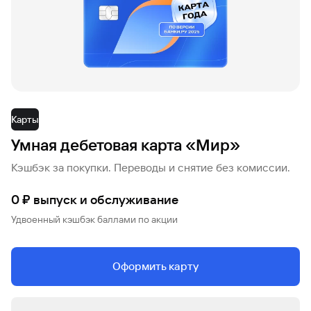
Вклады
Быстрый
поиск
по
сайту
Вклады
Карты
Умная дебетовая карта «Мир»
Кэшбэк за покупки. Переводы и снятие без комиссии.
0 ₽ выпуск и обслуживание
Удвоенный кэшбэк баллами по акции
Оформить карту