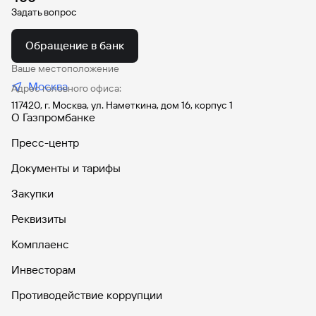
Задать вопрос
Дебетовая моментальная карта «Мир»-
Обращение в банк
JCB (архивная)
Ваше местоположение
Москва
Адрес головного офиса:
117420, г. Москва, ул. Наметкина, дом 16, корпус 1
Умная дебетовая карта Visa Gold
О Газпромбанке
(архивная)
Пресс-центр
Документы и тарифы
Молодежная дебетовая карта ГПБ&РСМ
Закупки
(архивная)
Реквизиты
Комплаенс
Виртуальная карта «Автодрайв старт»
Инвесторам
(архивная)
Противодействие коррупции