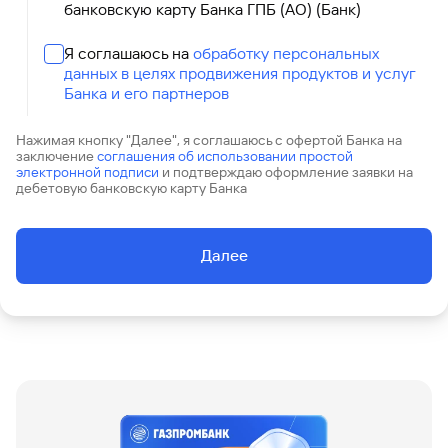
сайту
Вклады
банковскую карту Банка ГПБ (АО) (Банк)
Брокер-
Федеральный
обслуживания
клиент
закон №115-
юридических
Вклады
ФЗ
лиц
Я соглашаюсь на
обработку персональных
данных в целях продвижения продуктов и услуг
Дистанционные
Банка и его партнеров
сервисы
Как не
Документы
попасться
для
мошенникам?
открытия
Нажимая кнопку "Далее", я соглашаюсь с офертой Банка на
Стать
заключение
счета
соглашения об использовании простой
клиентом
электронной подписи
и подтверждаю оформление заявки на
Газпромбанка
Помощь по
дебетовую банковскую карту Банка
онлайн
действующему
Быстрый
кредиту
поиск
Открытый
Далее
по
API
Оформить
сайту
курсов
страхование
валют и
карты
Вклады
металлов
онлайн
Оператор
Быстрый
электронных
поиск
денежных
по
средств
сайту