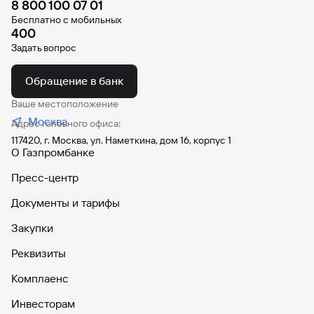
8 800 100 07 01
попасться
для
мошенникам?
открытия
Бесплатно с мобильных
Стать
счета
400
клиентом
Задать вопрос
Газпромбанка
Помощь по
онлайн
действующему
Быстрый
кредиту
Обращение в банк
поиск
Открытый
по
Ваше местоположение
API
Оформить
сайту
Москва
курсов
Адрес головного офиса:
страхование
валют и
карты
Вклады
117420, г. Москва, ул. Наметкина, дом 16, корпус 1
металлов
онлайн
О Газпромбанке
Пресс-центр
Оператор
Быстрый
электронных
Документы и тарифы
поиск
денежных
по
средств
Закупки
сайту
Реквизиты
Вклады
Быстрый
Комплаенс
поиск
по
Инвесторам
сайту