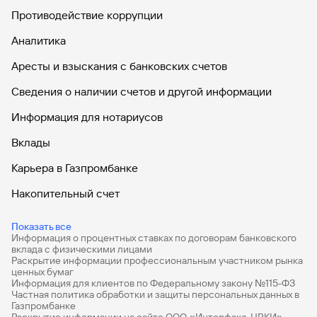
Противодействие коррупции
Вклады
Аналитика
Аресты и взыскания с банковских счетов
Сведения о наличии счетов и другой информации
Информация для нотариусов
Вклады
Карьера в Газпромбанке
Накопительный счет
Дебетовые карты
Показать все
Информация о процентных ставках по договорам банковского
Дебетовые карты с бесплатным обслуживанием
вклада с физическими лицами
Раскрытие информации профессиональным участником рынка
Все накопительные счета
ценных бумаг
Информация для клиентов по Федеральному закону №115-ФЗ
Банковские вклады на 3 месяца
Частная политика обработки и защиты персональных данных в
Газпромбанке