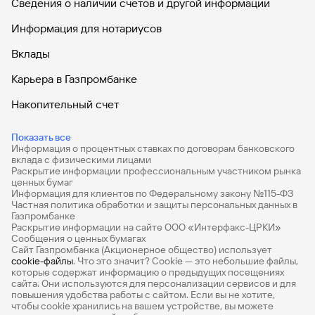
Сведения о наличии счетов и другой информации
банковское приложение или личный кабинет
Информация для нотариусов
4. Полезные настройки
Вклады
Включите спам-фильтр у сотового оператора — это
Карьера в Газпромбанке
снизит количество звонков и сообщений от
мошенников
Накопительный счет
Поставьте блокировку экрана: используйте пароль,
Дебетовые карты
отпечаток пальца или биометрию
Показать все
Информация о процентных ставках по договорам банковского
Отключите показ уведомлений на заблокированном
Дебетовые карты с бесплатным обслуживанием
вклада с физическими лицами
экране — так содержимое сообщений не увидят
Раскрытие информации профессиональным участником рынка
посторонние
Все накопительные счета
ценных бумаг
Информация для клиентов по Федеральному закону №115-ФЗ
Подключите мобильное информирование, СМС или
Банковские вклады на 3 месяца
Частная политика обработки и защиты персональных данных в
пуш-уведомления, чтобы сразу видеть, какие
Газпромбанке
операции происходят с вашими счетами
Раскрытие информации на сайте ООО «Интерфакс-ЦРКИ»
Вклады с высоким процентом
Сообщения о ценных бумагах
Установите пароль на сим-карту — если потеряете
Сайт Газпромбанка (Акционерное общество) использует
телефон, сим-картой не смогут воспользоваться
Калькулятор вкладов
cookie-файлы
. Что это значит? Сookie — это небольшие файлы,
без вашего ведома
которые содержат информацию о предыдущих посещениях
Виртуальные карты
сайта. Они используются для персонализации сервисов и для
повышения удобства работы с сайтом. Если вы не хотите,
Премиум
чтобы сookie хранились на вашем устройстве, вы можете