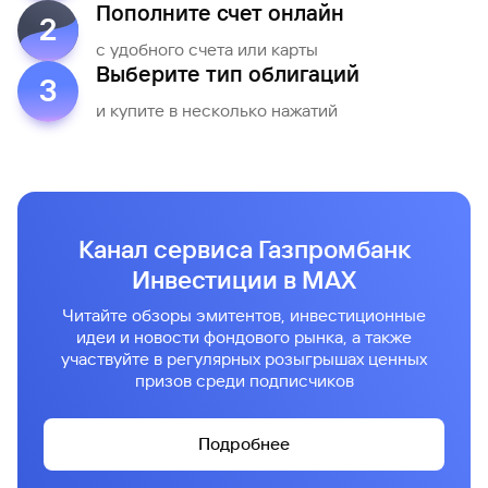
Пополните счет онлайн
2
с удобного счета или карты
Выберите тип облигаций
3
и купите в несколько нажатий
Канал сервиса Газпромбанк
Инвестиции в MAX
Читайте обзоры эмитентов, инвестиционные
идеи и новости фондового рынка, а также
участвуйте в регулярных розыгрышах ценных
призов среди подписчиков
Подробнее