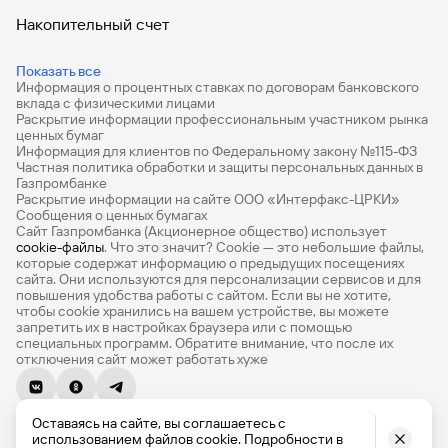
кодексом Российской Федерации предусмотрены
Накопительный счет
инвестиционный налоговый вычет из суммы внесенных
налогоплательщиком в налоговом периоде на
Дебетовые карты
индивидуальный инвестиционный счёт (далее – ИИС)
Показать все
Информация о процентных ставках по договорам банковского
денежных средств - налоговый вычет на взнос (тип
Дебетовые карты с бесплатным обслуживанием
вклада с физическими лицами
«А», для счетов открытых до 31.12.2023г.) и
Раскрытие информации профессиональным участником рынка
инвестиционный налоговый вычет в сумме
Все накопительные счета
ценных бумаг
положительного финансового результата, полученного
Информация для клиентов по Федеральному закону №115-ФЗ
Банковские вклады на 3 месяца
Частная политика обработки и защиты персональных данных в
по операциям, учитываемым на ИИС - налоговый вычет
Газпромбанке
на доход (тип «Б», для счетов открытых до 31.12.2023г.),
Раскрытие информации на сайте ООО «Интерфакс-ЦРКИ»
Вклады с высоким процентом
или комбинированный тип вычета на взнос и доход(тип
Сообщения о ценных бумагах
3, для счетов открытых с 01.01.2024г.). Налоговый вычет
Сайт Газпромбанка (Акционерное общество) использует
Калькулятор вкладов
cookie-файлы
. Что это значит? Сookie — это небольшие файлы,
на взнос (тип «А», тип 3) и налоговый вычет на доход
которые содержат информацию о предыдущих посещениях
(тип «Б», тип 3) предоставляется Федеральной
Виртуальные карты
сайта. Они используются для персонализации сервисов и для
налоговой службой России физическим лицам -
повышения удобства работы с сайтом. Если вы не хотите,
резидентам РФ в соответствии со статьей 219.1
Премиум
чтобы сookie хранились на вашем устройстве, вы можете
запретить их в настройках браузера или с помощью
Налогового Кодекса РФ. Налоговый вычет на взнос (тип
специальных программ. Обратите внимание, что после их
Private
«А», тип 3) предоставляется при наличии официально
отключения сайт может работать хуже
подтверждённого дохода с которого уплачивается
РКО
НДФЛ по основной налоговой базе в соответствии со
статьей 210 Налогового Кодекса РФ. Сумма налогового
© 1990-2026, Банк ГПБ (АО) Генеральная лицензия Банка
ВЭД
Оставаясь на сайте, вы соглашаетесь с
вычета может меняться в зависимости от срока
России № 354
использованием файлов cookie. Подробности в