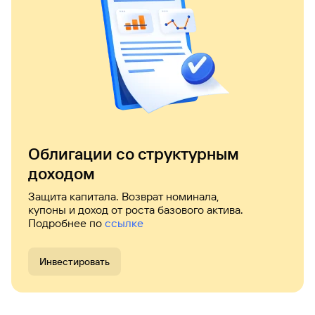
Вклады
Быстрый
поиск
по
сайту
Вклады
Облигации со структурным
доходом
Защита капитала. Возврат номинала,
купоны и доход от роста базового актива.
Подробнее по
ссылке
Инвестировать