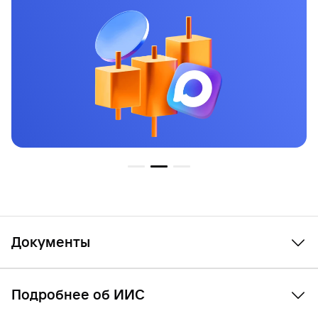
Документы
Эмиссионная документация по находящимся в
Подробнее об ИИС
обращении облигациям: