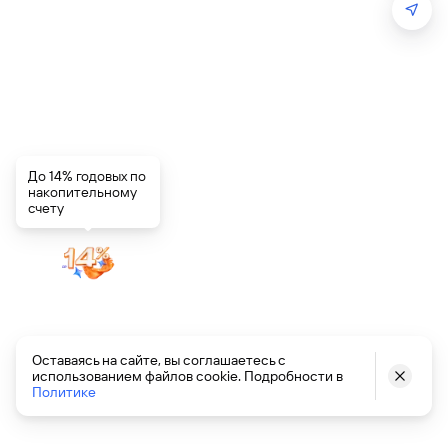
До 14% годовых по
накопительному
счету
Установите сертификаты
Оставаясь на сайте, вы соглашаетесь с
использованием файлов cookie. Подробности в
Минцифры
Политике
Чтобы сайты работали, следуйте инструкции
с Госуслуг или скачайте Яндекс Браузер