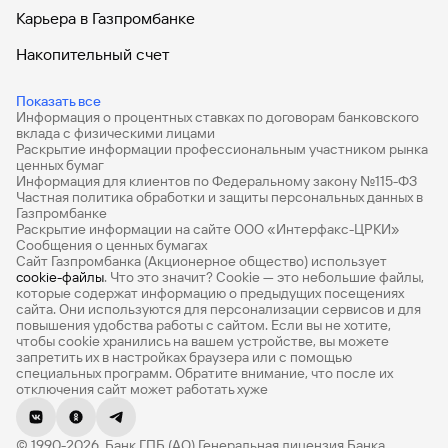
Карьера в Газпромбанке
Накопительный счет
Дебетовые карты
Показать все
Информация о процентных ставках по договорам банковского
Дебетовые карты с бесплатным обслуживанием
вклада с физическими лицами
Раскрытие информации профессиональным участником рынка
Все накопительные счета
ценных бумаг
Информация для клиентов по Федеральному закону №115-ФЗ
Банковские вклады на 3 месяца
Частная политика обработки и защиты персональных данных в
Газпромбанке
Раскрытие информации на сайте ООО «Интерфакс-ЦРКИ»
Вклады с высоким процентом
Сообщения о ценных бумагах
Сайт Газпромбанка (Акционерное общество) использует
Калькулятор вкладов
cookie-файлы
. Что это значит? Сookie — это небольшие файлы,
которые содержат информацию о предыдущих посещениях
Виртуальные карты
сайта. Они используются для персонализации сервисов и для
повышения удобства работы с сайтом. Если вы не хотите,
Премиум
чтобы сookie хранились на вашем устройстве, вы можете
запретить их в настройках браузера или с помощью
специальных программ. Обратите внимание, что после их
Private
отключения сайт может работать хуже
РКО
© 1990-2026, Банк ГПБ (АО) Генеральная лицензия Банка