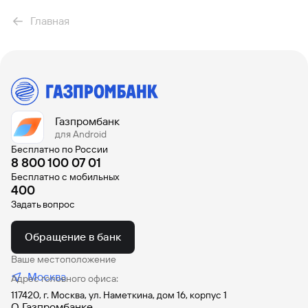
ипотечной сделки (подробности можно уточнить в
На 10 000 000 рублей
отделении).
Главная
На 5 000 000 рублей
На 3 000 000 рублей
На 20 лет
На 30 лет
Газпромбанк
Без страховки
для Android
Бесплатно по России
На 10 лет
8 800 100 07 01
Бесплатно с мобильных
Все предложения
400
Задать вопрос
Обращение в банк
Ваше местоположение
Москва
Адрес головного офиса:
117420, г. Москва, ул. Наметкина, дом 16, корпус 1
О Газпромбанке