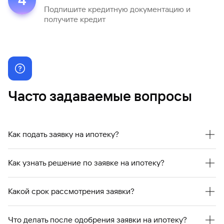
4
Подпишите кредитную документацию и
получите кредит
Часто задаваемые вопросы
Как подать заявку на ипотеку?
Вы можете оставить заявку на сайте банка: подберите
Как узнать решение по заявке на ипотеку?
программу кредитования, оформите заявку на сайте и
отправьте на рассмотрение
Вы получите СМС с решением по вашей заявке, срок
действия решения 60 календарных дней.
Какой срок рассмотрения заявки?
После предоставления клиентом документов заявка
рассматривается от 5 минут до 3 рабочих дней.
Что делать после одобрения заявки на ипотеку?