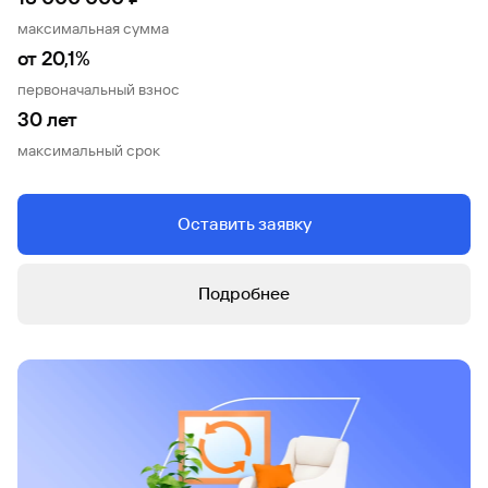
максимальная сумма
Вклады
Быстрый
от 20,1%
поиск
первоначальный взнос
по
сайту
30 лет
Вклады
максимальный срок
Оставить заявку
Подробнее