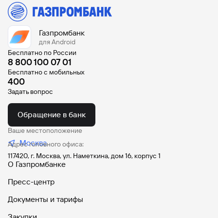
учителей и общие исключения: получить льготную
годовых.
ипотеку повторно можно, если в семье родился еще
один ребенок, вы планируете расширить жилплощадь и
Газпромбанк
при этом выплатили предыдущий кредит.
для Android
Бесплатно по России
8 800 100 07 01
Бесплатно с мобильных
400
Задать вопрос
Обращение в банк
Ваше местоположение
Москва
Адрес головного офиса:
117420, г. Москва, ул. Наметкина, дом 16, корпус 1
О Газпромбанке
Пресс-центр
Документы и тарифы
Закупки