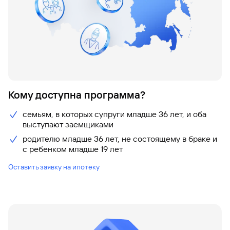
сайту
Кредит
Брокер-
Федеральный
обслуживания
клиент
закон №115-
юридических
Кредит
ФЗ
лиц
Дистанционные
сервисы
Как не
Документы
попасться
для
мошенникам?
открытия
Стать
счета
клиентом
Кому доступна программа?
Газпромбанка
Помощь по
онлайн
действующему
Быстрый
семьям, в которых супруги младше 36 лет, и оба
кредиту
поиск
выступают заемщиками
Открытый
по
API
Оформить
родителю младше 36 лет, не состоящему в браке и
сайту
курсов
страхование
с ребенком младше 19 лет
валют и
карты
Кредит
металлов
Оставить заявку на ипотеку
онлайн
Оператор
Быстрый
электронных
поиск
денежных
по
средств
сайту