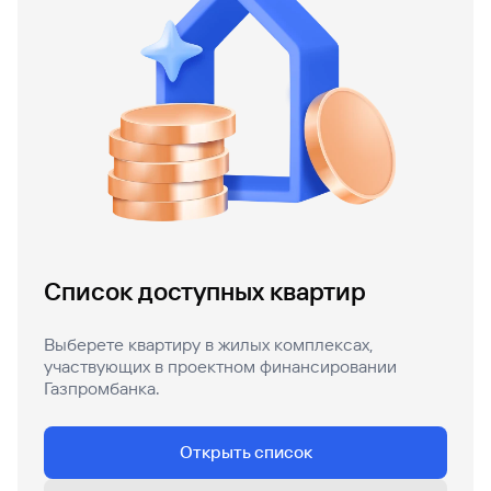
Кредит
Быстрый
поиск
по
сайту
Кредит
Список доступных квартир
Выберете квартиру в жилых комплексах,
участвующих в проектном финансировании
Газпромбанка.
Открыть список