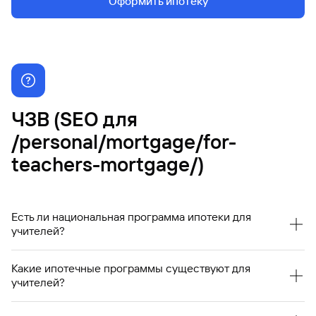
Оформить ипотеку
ЧЗВ (SEO для
/personal/mortgage/for-
teachers-mortgage/)
Есть ли национальная программа ипотеки для
учителей?
Для учителей еще не разработаны ипотечные
Какие ипотечные программы существуют для
программы национального масштаба. Но педагоги
учителей?
могут участвовать в специальных региональных
программах ипотеки. По таким программам
Программы различаются от региона к региону.
кредитования можно приобрести жилье с большой