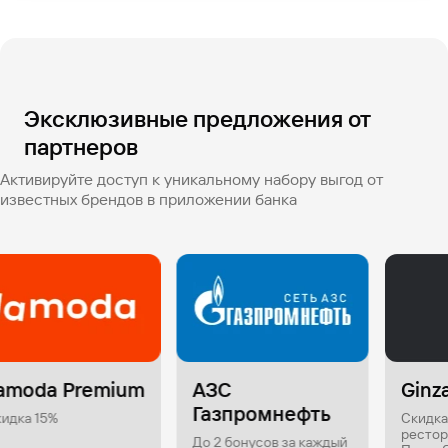
Эксклюзивные предложения от
партнеров
Активируйте доступ к уникальному набору выгод от
известных брендов в приложении банка
a Premium
АЗС
Ginza Pro
Газпромнефть
5%
Скидка 20% в
ресторанах Са
До 2 бонусов за каждый