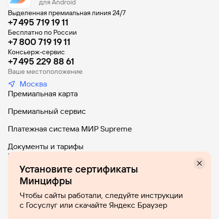
Суммарный баланс от 6 000 000 ₽
для Android
Выделенная премиальная линия 24/7
Зачисление заработной платы от 750 000 руб. и
+7 495 719 19 11
общая сумма покупок от 100 000 ₽
Бесплатно по России
Уровень 3:
+7 800 719 19 11
Консьерж-сервис
Суммарный баланс от 12 000 000 ₽
+7 495 229 88 61
Ваше местоположение
Москва
Премиальная карта
Премиальный сервис
Платежная система МИР Supreme
Документы и тарифы
Частная политика обработки и защиты персональных данных в
Газпромбанке
Установите сертификаты
Лучшая премиальная карта — по результатам исследования
Минцифры
Frank Premium Banking 2023 компании Frank RG
Лучшее предложение нефинансовых привилегий — по
Чтобы сайты работали, следуйте инструкции
результатам исследования Frank Premium Banking 2024
компании Frank RG
с Госуслуг или скачайте Яндекс Браузер
Сайт Газпромбанка (Акционерное общество) использует