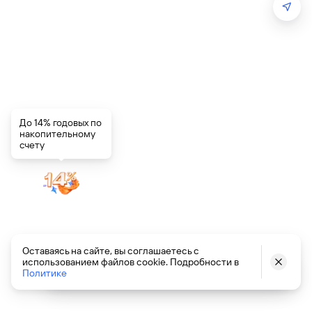
До 14% годовых по
накопительному
счету
Установите сертификаты
Оставаясь на сайте, вы соглашаетесь с
использованием файлов cookie. Подробности в
Минцифры
Офис работает
Офис сейчас закрыт
Политике
Чтобы сайты работали, следуйте инструкции
с Госуслуг или скачайте Яндекс Браузер