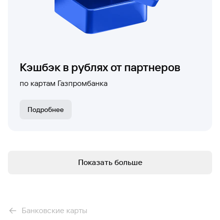
Вклады
Быстрый
поиск
по
сайту
Кэшбэк в рублях от партнеров
Вклады
по картам Газпромбанка
Подробнее
Подробнее
Подробнее
Показать больше
Банковские карты