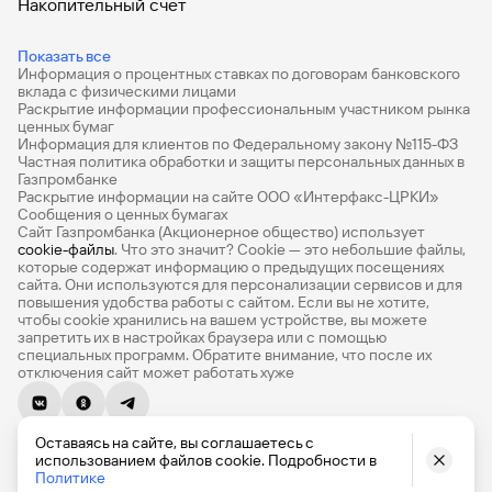
Накопительный счет
Дебетовые карты
Показать все
Информация о процентных ставках по договорам банковского
Дебетовые карты с бесплатным обслуживанием
вклада с физическими лицами
Раскрытие информации профессиональным участником рынка
Все накопительные счета
ценных бумаг
Информация для клиентов по Федеральному закону №115-ФЗ
Банковские вклады на 3 месяца
Частная политика обработки и защиты персональных данных в
Газпромбанке
Раскрытие информации на сайте ООО «Интерфакс-ЦРКИ»
Вклады с высоким процентом
Сообщения о ценных бумагах
Сайт Газпромбанка (Акционерное общество) использует
Калькулятор вкладов
cookie-файлы
. Что это значит? Сookie — это небольшие файлы,
которые содержат информацию о предыдущих посещениях
Виртуальные карты
сайта. Они используются для персонализации сервисов и для
повышения удобства работы с сайтом. Если вы не хотите,
Премиум
чтобы сookie хранились на вашем устройстве, вы можете
запретить их в настройках браузера или с помощью
специальных программ. Обратите внимание, что после их
Private
отключения сайт может работать хуже
РКО
© 1990-2026, Банк ГПБ (АО) Генеральная лицензия Банка
ВЭД
Оставаясь на сайте, вы соглашаетесь с
России № 354
использованием файлов cookie. Подробности в
English version
Депозиты для бизнеса
Политике