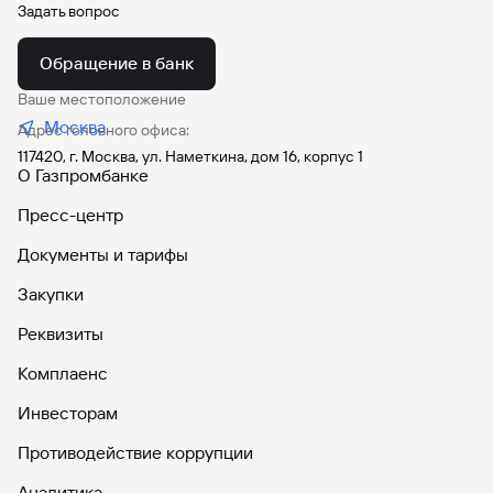
Задать вопрос
Умная дебетовая карта JCB (архивная)
Обращение в банк
Ваше местоположение
Москва
Адрес головного офиса:
Дебетовая моментальная карта «Мир»-
JCB (архивная)
117420, г. Москва, ул. Наметкина, дом 16, корпус 1
О Газпромбанке
Пресс-центр
Умная дебетовая карта Visa Gold
Документы и тарифы
(архивная)
Закупки
Реквизиты
Молодежная дебетовая карта ГПБ&РСМ
Комплаенс
(архивная)
Инвесторам
Противодействие коррупции
Виртуальная карта «Автодрайв старт»
Аналитика