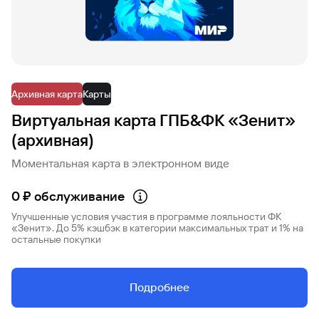
Вклады
Быстрый
поиск
по
сайту
Архивная карта
Карты
Вклады
Виртуальная карта ГПБ&ФК «Зенит»
(архивная)
Моментальная карта в электронном виде
0 ₽ обслуживание
Улучшенные условия участия в программе лояльности ФК
«Зенит». До 5% кэшбэк в категории максимальных трат и 1% на
остальные покупки
Подробнее