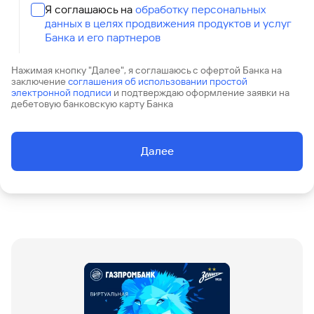
сайту
Вклады
Брокер-
Я соглашаюсь на
обработку персональных
Федеральный
обслуживания
клиент
данных в целях продвижения продуктов и услуг
закон №115-
юридических
Вклады
ФЗ
лиц
Банка и его партнеров
Дистанционные
сервисы
Как не
Документы
Нажимая кнопку "Далее", я соглашаюсь с офертой Банка на
заключение
соглашения об использовании простой
попасться
для
электронной подписи
и подтверждаю оформление заявки на
мошенникам?
открытия
Стать
дебетовую банковскую карту Банка
счета
клиентом
Газпромбанка
Помощь по
онлайн
действующему
Далее
Быстрый
кредиту
поиск
Открытый
по
API
Оформить
сайту
курсов
страхование
валют и
карты
Вклады
металлов
онлайн
Оператор
Быстрый
электронных
поиск
денежных
по
средств
сайту