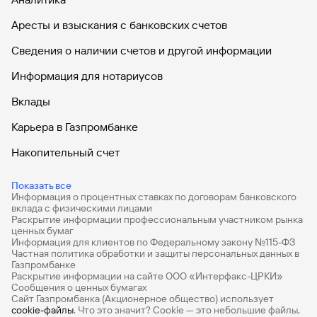
(архивная)
Аресты и взыскания с банковских счетов
Сведения о наличии счетов и другой информации
Карта для автолюбителей «Автодрайв
Информация для нотариусов
Platinum» (архивная)
Вклады
Карьера в Газпромбанке
Карта с индивидуальным дизайном
Накопительный счет
(архивная)
Дебетовые карты
Показать все
Информация о процентных ставках по договорам банковского
Дебетовые карты с бесплатным обслуживанием
вклада с физическими лицами
Раскрытие информации профессиональным участником рынка
Виртуальная карта «Огонь» (архивная)
Все накопительные счета
ценных бумаг
Информация для клиентов по Федеральному закону №115-ФЗ
Банковские вклады на 3 месяца
Частная политика обработки и защиты персональных данных в
Газпромбанке
Раскрытие информации на сайте ООО «Интерфакс-ЦРКИ»
Вклады с высоким процентом
Сообщения о ценных бумагах
Сайт Газпромбанка (Акционерное общество) использует
Дебетовая карта #РодныеБлизко
Калькулятор вкладов
cookie-файлы
. Что это значит? Сookie — это небольшие файлы,