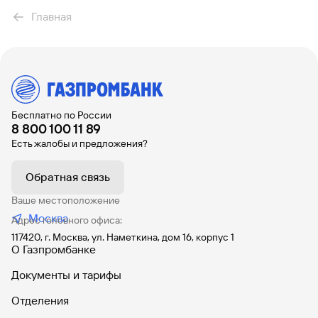
Расчетно-кассовое обслуживание
Главная
Вклады
Банковское сопровождение
Валютный контроль
Бизнес-карты
Интернет-эквайринг
Бесплатно по России
8 800 100 11 89
Торговый эквайринг
Есть жалобы и предложения?
СБП для приема платежей
Дополнительные счета
Обратная связь
Комплексное управление денежными потоками
Ваше местоположение
Москва
Онлайн-оплата таможенных платежей
Адрес головного офиса:
117420, г. Москва, ул. Наметкина, дом 16, корпус 1
Старт бизнеса онлайн
О Газпромбанке
Зарплатный проект
Документы и тарифы
Онлайн-инкассация c Moniron
Отделения
Инфраструктура