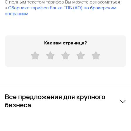
С полным текстом тарифов Вы можете ознакомиться
попасться
для
в
Сборнике тарифов Банка ГПБ (АО) по брокерским
мошенникам?
открытия
Стать
счета
операциям
клиентом
Газпромбанка
Помощь по
онлайн
действующему
Быстрый
кредиту
поиск
Открытый
по
Как вам страница?
API
Оформить
сайту
курсов
страхование
валют и
карты
Вклады
металлов
онлайн
Оператор
Быстрый
электронных
поиск
денежных
по
средств
Все предложения для крупного
сайту
бизнеса
Вклады
Быстрый
поиск
по
Банковское обслуживание
сайту