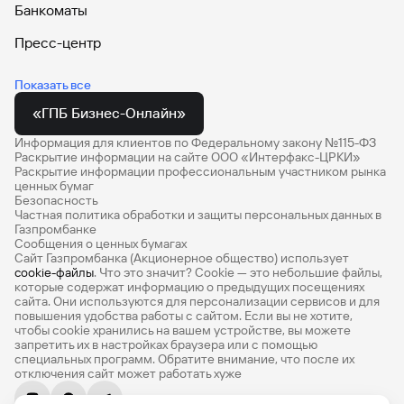
Банкоматы
МЕГАИГРОК
Пресс-центр
Брокерское обслуживание
Автокредит
Показать все
Брокерское обслуживание для юридических лиц
Кредитные карты
«ГПБ Бизнес-Онлайн»
Инвестиции
Вклады
Информация для клиентов по Федеральному закону №115-ФЗ
Срочный рынок Московской биржи
Раскрытие информации на сайте ООО «Интерфакс-ЦРКИ»
Накопительные счета
Раскрытие информации профессиональным участником рынка
Фондовый рынок Московской биржи
ценных бумаг
Безопасность
Дебетовые карты
Депозитарий
Частная политика обработки и защиты персональных данных в
Газпромбанке
Потребительские кредиты
Услуги депозитария (о депозитарии)
Сообщения о ценных бумагах
Сайт Газпромбанка (Акционерное общество) использует
Ипотечный калькулятор
Депозитарные услуги, объявления для клиентов
cookie-файлы
. Что это значит? Сookie — это небольшие файлы,
которые содержат информацию о предыдущих посещениях
Список ценных бумаг, принятых на обслуживание
Кредитный калькулятор
сайта. Они используются для персонализации сервисов и для
повышения удобства работы с сайтом. Если вы не хотите,
Выплата доходов по ценным бумагам
чтобы сookie хранились на вашем устройстве, вы можете
Кредит наличными
запретить их в настройках браузера или с помощью
Документы, бланки, тарифы на депозитарные услуги
специальных программ. Обратите внимание, что после их
Ипотека
отключения сайт может работать хуже
Составление списков владельцев ценных бумаг
Премиум