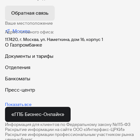
Торговый эквайринг
В дополнение к вышеуказанному Депозитарий имеет
Обратная связь
право направить депонентам запрос на
СБП для приема платежей
Ваше местоположение
предоставление информации одним из способов
Дополнительные счета
электронного взаимодействия, предусмотренных
Москва
Адрес головного офиса:
Условиями.
Комплексное управление денежными потоками
117420, г. Москва, ул. Наметкина, дом 16, корпус 1
О Газпромбанке
Онлайн-оплата таможенных платежей
Документы и тарифы
Старт бизнеса онлайн
Отделения
Зарплатный проект
Онлайн-инкассация c Moniron
Банкоматы
Пресс-центр
Инфраструктура
МЕГАИГРОК
Автокредит
Показать все
Кредитные карты
Брокерское обслуживание
«ГПБ Бизнес-Онлайн»
Брокерское обслуживание для юридических лиц
Вклады
Информация для клиентов по Федеральному закону №115-ФЗ
Раскрытие информации на сайте ООО «Интерфакс-ЦРКИ»
Инвестиции
Накопительные счета
Раскрытие информации профессиональным участником рынка
ценных бумаг