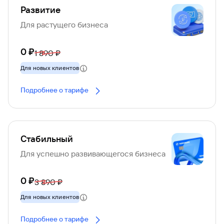
* В произвольной форме, по форме банка или
Развитие
нотариально
Для растущего бизнеса
0 ₽
1 890 ₽
Для новых клиентов
Подробнее о тарифе
Стабильный
Для успешно развивающегося бизнеса
0 ₽
3 890 ₽
Для новых клиентов
Подробнее о тарифе