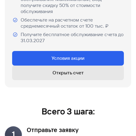
попасться
для
получите скидку 50% от стоимости
мошенникам?
открытия
Стать
обслуживания
счета
клиентом
Обеспечьте на расчетном счете
Газпромбанка
Помощь по
среднемесячный остаток от 100 тыс. ₽
онлайн
действующему
Быстрый
кредиту
Получите бесплатное обслуживание счета до
поиск
31.03.2027
Открытый
по
API
Оформить
сайту
курсов
страхование
Рефинансирование
Условия акции
валют и
карты
кредита
металлов
онлайн
Открыть счет
Оператор
Быстрый
электронных
поиск
денежных
по
средств
сайту
Рефинансирование
Всего 3 шага:
кредита
Быстрый
поиск
по
Отправьте заявку
1
сайту