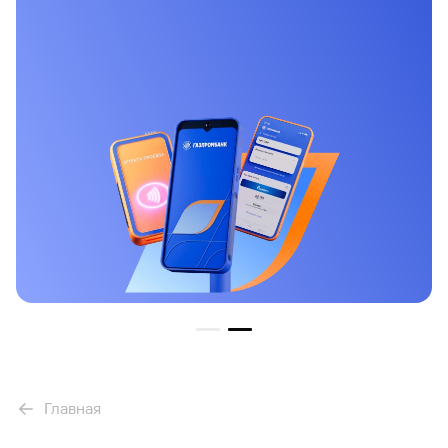
тоже разный.
Порядок использования. В отличие от ООО, после
выплаты налогов ИП может использовать свой
расчетный счет в личных целях.
Тарифы. У юридических лиц, как правило, обороты
денежных средств выше, поэтому для них
предусмотрены специальные тарифы — часто более
дорогие по сравнению с тарифами для ИП.
Главная