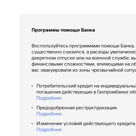
#МЕГАИГРОК
Инфраструктура и ГЧП
Программы помощи Банка
Газпромбанк.Тех
Карьера в ИТ большого банка
Воспользуйтесь программами помощи Банка, 
существенно снизился, а расходы увеличились
Gazprom Pay
декретном отпуске или на военной службе; в
Платежи в одно касание
финансовыми сложностями, влияющими на об
вас эвакуировали из зоны чрезвычайной ситу
GorodPay
Приложение для пассажиров
Потребительский кредит на индивидуальных
погашения действующих в Газпромбанке об
Подробнее
Предодобренная реструктуризация
Подробнее
Изменение условий действующего кредита
Подробнее