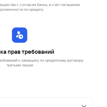
ущества с согласия банка, в счет погашения
долженности по кредиту
о о смерти или иной документ,
пка прав требований
едство.
ребований к заемщику по кредитному договору
третьим лицом
ледодателя или обратившись к нотариусу.
 и после получения свидетельства о праве на
у полностью или частично.