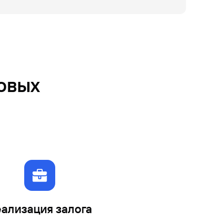
овых
аве на
в) и
ализация залога