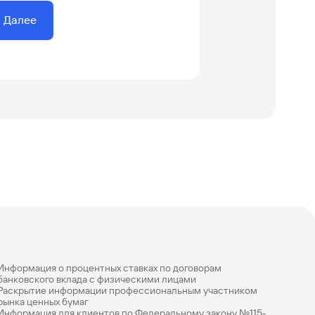
Далее
Информация о процентных ставках по договорам
банковского вклада с физическими лицами
Раскрытие информации профессиональным участником
рынка ценных бумаг
Информация для клиентов по Федеральному закону №115-