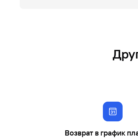
Дру
До
на
по
Возврат в график пл