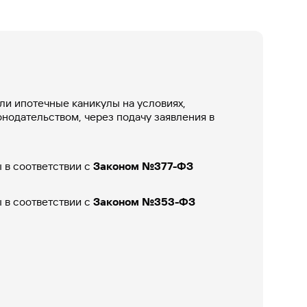
Ваш
персональный
брокер
Газпромбанк
Мобайл
Мобильный
оператор
ли ипотечные каникулы на условиях,
нодательством, через подачу заявления в
 в соответствии с
Законом №377-ФЗ
 в соответствии с
Законом №353-ФЗ