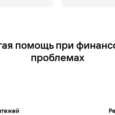
гая помощь при финанс
проблемах
 вступления в наследство (до получения свидетельства о пр
следство, с даты смерти наследодателя не прошло 6 месяце
сле получения свидетельства о праве на наследство
атежей
Ре