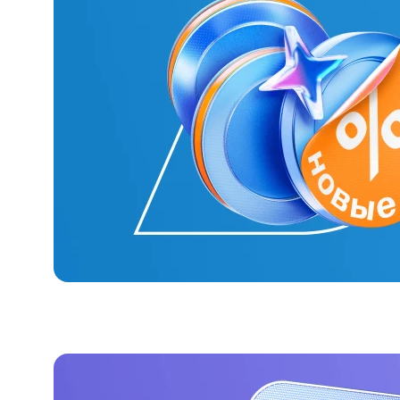
#МЕГАИГРОК
Инфраструктура и ГЧП
Газпромбанк.Тех
Карьера в ИТ большого банка
Gazprom Pay
Платежи в одно касание
GorodPay
Приложение для пассажиров