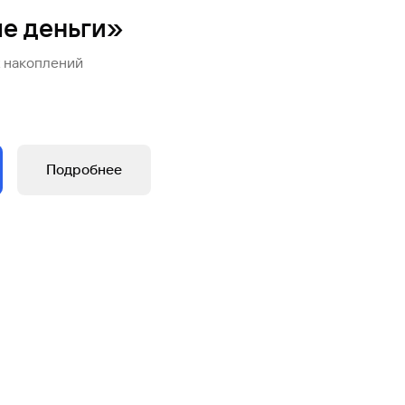
Ваш
е деньги»
персональный
брокер
х накоплений
Газпромбанк
Мобайл
Мобильный
оператор
Подробнее