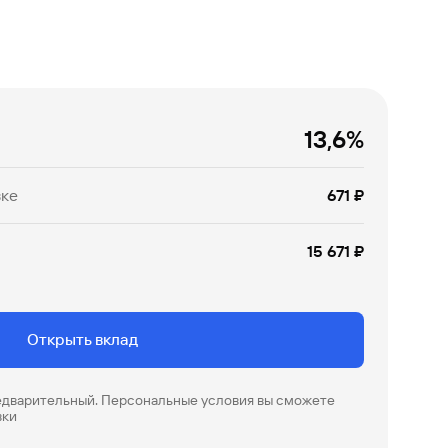
13,6%
вке
671 ₽
15 671 ₽
Открыть вклад
редварительный. Персональные условия вы сможете
вки