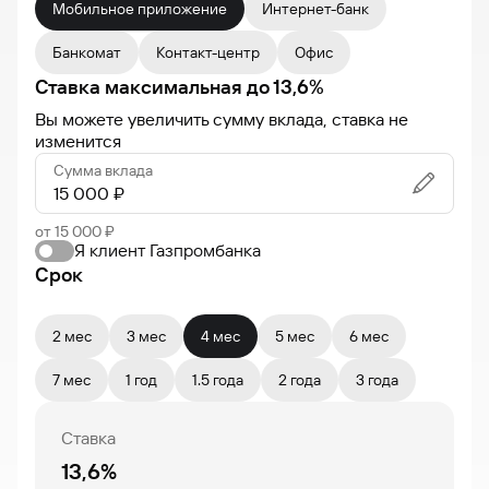
Мобильное приложение
Интернет-банк
Банкомат
Контакт-центр
Офис
Ставка максимальная
до
13,6
%
Вы можете увеличить сумму вклада, ставка не
изменится
Сумма вклада
от 15 000 ₽
Я клиент Газпромбанка
Срок
2 мес
3 мес
4 мес
5 мес
6 мес
7 мес
1 год
1.5 года
2 года
3 года
Ставка
13,6%