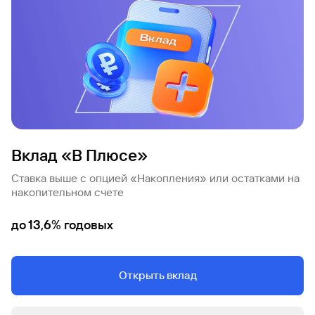
Кредит
Быстрый
поиск
по
сайту
Кредит
Вклад «В Плюсе»
Ставка выше с опцией «Накопления» или остатками на
накопительном счете
до 13,6% годовых
Открыть вклад