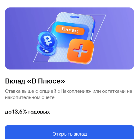
Вклады
Быстрый
поиск
по
сайту
Вклады
Вклад «В Плюсе»
Ставка выше с опцией «Накопления» или остатками на
накопительном счете
до 13,6% годовых
Открыть вклад