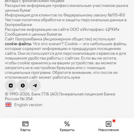
вклада с физическими лицами
который вы, возможно, рассчитываете, при условии
Раскрытие информации профессиональным участником рынка
использования предоставленной информации для
Все накопительные счета
ценных бумаг
принятия инвестиционных решений. Не является
Информация для клиентов по Федеральному закону №115-ФЗ
Банковские вклады на 3 месяца
Частная политика обработки и защиты персональных данных в
банковским вкладом. Денежные средства,
Газпромбанке
размещенные на брокерских счетах и вложенные в
Раскрытие информации на сайте ООО «Интерфакс-ЦРКИ»
Вклады с высоким процентом
облигации, не подпадают под действие Федерального
Сообщения о ценных бумагах
закона от 23.12.2003 №177 — ФЗ «О страховании
Сайт Газпромбанка (Акционерное общество) использует
Калькулятор вкладов
cookie-файлы
. Что это значит? Сookie — это небольшие файлы,
вкладов в банках Российской Федерации». Налоговым
которые содержат информацию о предыдущих посещениях
кодексом Российской Федерации предусмотрены
Виртуальные карты
сайта. Они используются для персонализации сервисов и для
инвестиционный налоговый вычет из суммы внесенных
повышения удобства работы с сайтом. Если вы не хотите,
налогоплательщиком в налоговом периоде на
Премиум
чтобы сookie хранились на вашем устройстве, вы можете
запретить их в настройках браузера или с помощью
индивидуальный инвестиционный счёт (далее – ИИС)
специальных программ. Обратите внимание, что после их
Private
денежных средств - налоговый вычет на взнос (тип
отключения сайт может работать хуже
«А») и инвестиционный налоговый вычет в сумме
РКО
положительного финансового результата, полученного
по операциям, учитываемым на ИИС - налоговый вычет
© 1990-2026, Банк ГПБ (АО) Генеральная лицензия Банка
ВЭД
на доход (тип «Б»). Вид получаемого инвестиционного
России № 354
налогового вычета определяется Клиентом
English version
Депозиты для бизнеса
самостоятельно. Налоговый вычет на взнос (тип «А») и
налоговый вычет на доход (тип «Б») предоставляется
Эквайринг
Федеральной налоговой службой России физическим
Кредитные карты
лицам - резидентам РФ в соответствии со статьей 219.1
Политике
Карты
Кредиты
Накопления