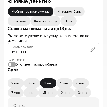
«Новые деньги»
Мобильное приложение
Интернет-банк
Банкомат
Контакт-центр
Офис
Ставка максимальная
до
13,6
%
Вы можете увеличить сумму вклада, ставка не
изменится
Сумма вклада
от 15 000 ₽
Я клиент Газпромбанка
Срок
2 мес
3 мес
4 мес
5 мес
6 мес
7 мес
1 год
1.5 года
2 года
3 года
Ставка