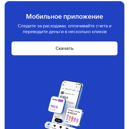
Инвестиции без комиссии
Мобильное приложение
Откройте первый брокерский счет и покупайте
Следите за расходами, оплачивайте счета и
ценные бумаги без комиссии. Промокод
переводите деньги в несколько кликов
действует в течение 30 дней после активации*
Скачать
Подробнее