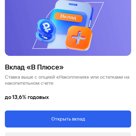
Вклады
Быстрый
поиск
по
сайту
Вклады
Вклад «В Плюсе»
Ставка выше с опцией «Накопления» или остатками на
накопительном счете
до 13,6% годовых
Открыть вклад