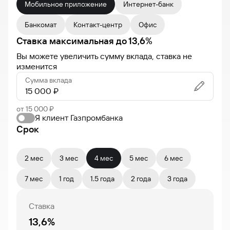
Мобильное приложение
Интернет-банк
Банкомат
Контакт-центр
Офис
Ставка максимальная
до
13,6
%
Вы можете увеличить сумму вклада, ставка не
изменится
Сумма вклада
от 15 000 ₽
Я клиент Газпромбанка
Срок
2 мес
3 мес
4 мес
5 мес
6 мес
7 мес
1 год
1.5 года
2 года
3 года
Ставка
13,6%