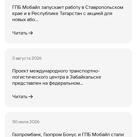
ГПБ Мобайл запускает работу в Ставропольском
Вклады
крае и в Республике Татарстан с акцией для
Быстрый
новых або...
поиск
по
сайту
Читать
Вклады
3 августа 2026
Проект международного транспортно-
логистического центра в Забайкальске
представлен на федеральном...
Читать
30 июля 2026
Газпромбанк, Газпром Бонус и ГПБ Мобайл стали