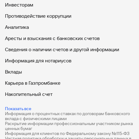
Инвесторам
Противодействие коррупции
Аналитика
Аресты и взыскания с банковских счетов
Сведения о наличии счетов и другой информации
Информация для нотариусов
Вклады
Карьера в Газпромбанке
Накопительный счет
Дебетовые карты
Показать все
Информация о процентных ставках по договорам банковского
Дебетовые карты с бесплатным обслуживанием
вклада с физическими лицами
Раскрытие информации профессиональным участником рынка
Все накопительные счета
ценных бумаг
Информация для клиентов по Федеральному закону №115-ФЗ
Банковские вклады на 3 месяца
Частная политика обработки и защиты персональных данных в