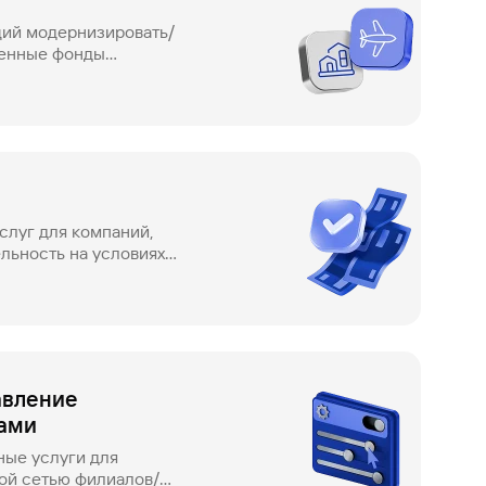
ий модернизировать/
венные фонды
слуг для компаний,
льность на условиях
авление
ами
ые услуги для
ой сетью филиалов/