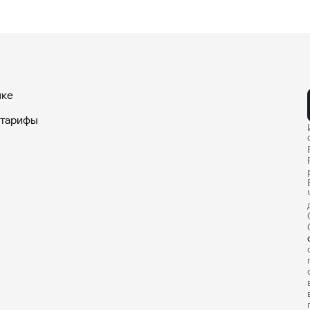
нке
 тарифы
арты
ые счета