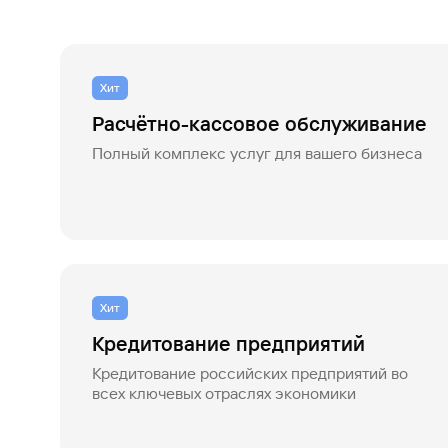
Газпромбанк.Тех
Карьера в ИТ большого банка
Хит
Gazprom Pay
Расчётно-кассовое обслуживание
Платежи в одно касание
Полный комплекс услуг для вашего бизнеса
GorodPay
Приложение для пассажиров
Хит
Кредитование предприятий
Кредитование российских предприятий во
всех ключевых отраслях экономики