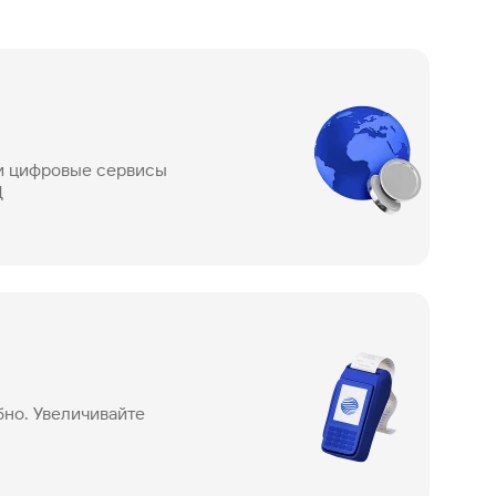
Газпромбанк
Мобайл
Мобильный
оператор
и цифровые сервисы
Д
бно. Увеличивайте