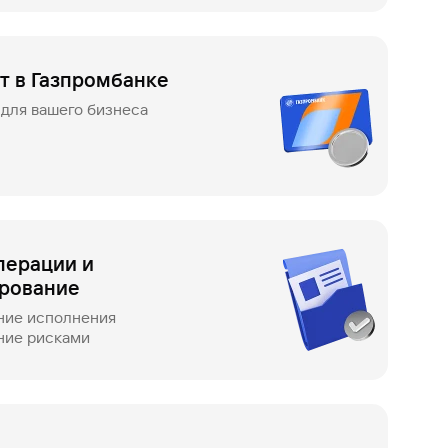
т в Газпромбанке
для вашего бизнеса
перации и
ирование
ние исполнения
ние рисками