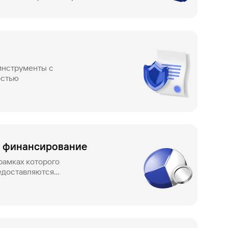
инструменты с
остью
 финансирование
рамках которого
едоставляются
анков