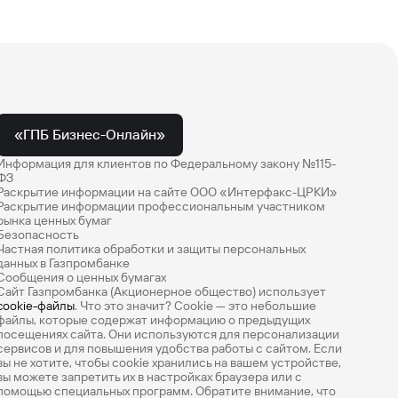
«ГПБ Бизнес-Онлайн»
Информация для клиентов по Федеральному закону №115-
ФЗ
Раскрытие информации на сайте ООО «Интерфакс-ЦРКИ»
Раскрытие информации профессиональным участником
рынка ценных бумаг
Безопасность
Частная политика обработки и защиты персональных
данных в Газпромбанке
Сообщения о ценных бумагах
Оцените эту страницу
Сайт Газпромбанка (Акционерное общество) использует
cookie-файлы
. Что это значит? Сookie — это небольшие
Насколько легко вам было найти нужную
файлы, которые содержат информацию о предыдущих
информацию? Оцените по 5-балльной шкале.
посещениях сайта. Они используются для персонализации
сервисов и для повышения удобства работы с сайтом. Если
вы не хотите, чтобы сookie хранились на вашем устройстве,
вы можете запретить их в настройках браузера или с
помощью специальных программ. Обратите внимание, что