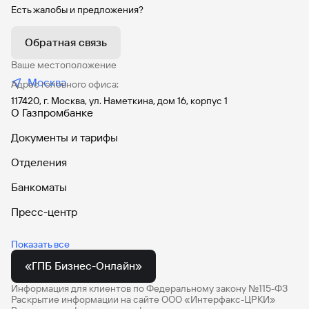
Есть жалобы и предложения?
Вклады
СБП для приема платежей
Дополнительные счета
Обратная связь
Комплексное управление денежными потоками
Ваше местоположение
Москва
Онлайн-оплата таможенных платежей
Адрес головного офиса:
117420, г. Москва, ул. Наметкина, дом 16, корпус 1
Старт бизнеса онлайн
О Газпромбанке
Зарплатный проект
Документы и тарифы
Онлайн-инкассация c Moniron
Отделения
Инфраструктура
Банкоматы
МЕГАИГРОК
Пресс-центр
Брокерское обслуживание
Автокредит
Показать все
Брокерское обслуживание для юридических лиц
Кредитные карты
«ГПБ Бизнес-Онлайн»
Инвестиции
Вклады
Информация для клиентов по Федеральному закону №115-ФЗ
Срочный рынок Московской биржи
Раскрытие информации на сайте ООО «Интерфакс-ЦРКИ»