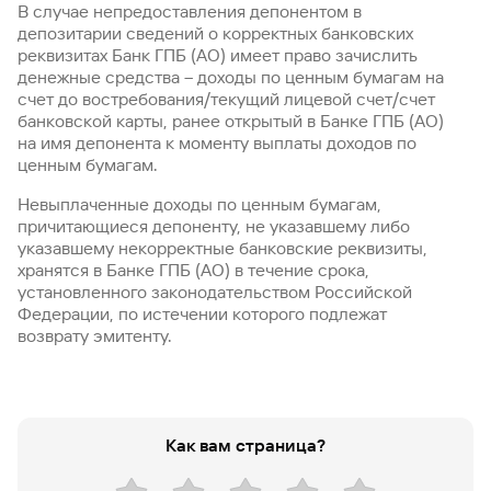
«Плюс»
Быстрый
партнером
эквайрингом
В случае непредоставления депонентом в
обслуживание
Быстрый
помощник
кредитной
банк
поиск
депозитарии сведений о корректных банковских
Калькулятор
Курсы
истории
поиск
по
Может
Информация
реквизитах Банк ГПБ (АО) имеет право зачислить
вкладов
валют
по
Инвестиционные
Мобильное
сайту
быть
для
денежные средства – доходы по ценным бумагам на
Быстрый
сайту
Быстрый
продукты
Станьте
приложение
полезно
держателей
счет до востребования/текущий лицевой счет/счет
поиск
доверительного
поиск
Вклады
партнером
карт
банковской карты, ранее открытый в Банке ГПБ (АО)
по
Быстрый
Вклады
управления
по
115-ФЗ
на имя депонента к моменту выплаты доходов по
сайту
GPB-
поиск
сайту
Партнерам
для
ценным бумагам.
i-
по
Дополнительная
малого
Вклады
Налоговый
Trade
сайту
карта-стикер
Вклады
Информация
бизнеса
вычет
Невыплаченные доходы по ценным бумагам,
для
Вклады
причитающиеся депоненту, не указавшему либо
партнеров
GorodPay
Банки-
указавшему некорректные банковские реквизиты,
115-ФЗ
партнеры
Быстрый
хранятся в Банке ГПБ (АО) в течение срока,
для
Открыть
поиск
установленного законодательством Российской
среднего
Быстрый
брокерский
Gazprom
бизнеса
по
Федерации, по истечении которого подлежат
поиск
счет
Pay
сайту
возврату эмитенту.
по
Офисы
сайту
Вклады
Брокер-
Федеральный
обслуживания
клиент
закон №115-
юридических
Вклады
ФЗ
лиц
Как вам страница?
Дистанционные
сервисы
Как не
Документы