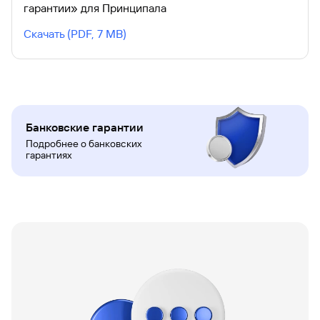
гарантии» для Принципала
Скачать
(
PDF
,
7 MB
)
Заключение кредитных, документарных и
обеспечительных сделок с использованием
системы «ГПБ Бизнес-Онлайн»
Банковские гарантии
Скачать
(
PDF
,
2 MB
)
Подробнее о банковских
гарантиях