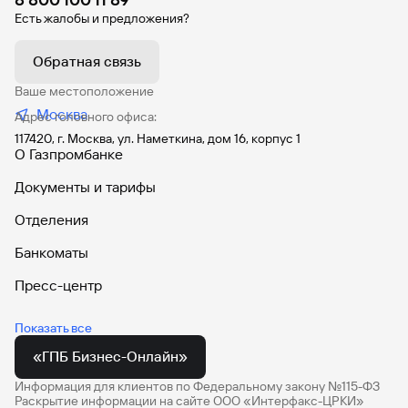
Торговый эквайринг
Есть жалобы и предложения?
СБП для приема платежей
Дополнительные счета
Обратная связь
Комплексное управление денежными потоками
Ваше местоположение
Москва
Онлайн-оплата таможенных платежей
Адрес головного офиса:
117420, г. Москва, ул. Наметкина, дом 16, корпус 1
Старт бизнеса онлайн
О Газпромбанке
Зарплатный проект
Документы и тарифы
Онлайн-инкассация c Moniron
Отделения
Инфраструктура
Банкоматы
МЕГАИГРОК
Пресс-центр
Брокерское обслуживание
Автокредит
Показать все
Брокерское обслуживание для юридических лиц
Кредитные карты
«ГПБ Бизнес-Онлайн»
Инвестиции
Вклады
Информация для клиентов по Федеральному закону №115-ФЗ
Срочный рынок Московской биржи
Раскрытие информации на сайте ООО «Интерфакс-ЦРКИ»