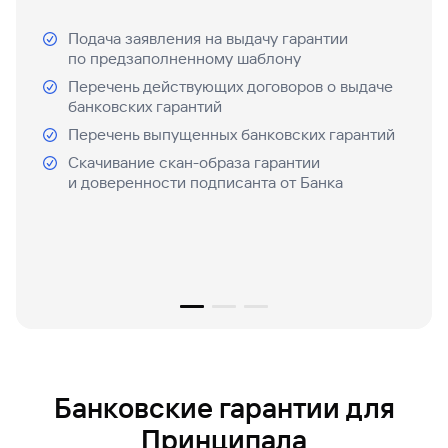
Вклады
Подача заявления на выдачу гарантии
по предзаполненному шаблону
Перечень действующих договоров о выдаче
банковских гарантий
Процесс двустороннего
Перечень выпущенных банковских гарантий
подписания документации
Скачивание скан-образа гарантии
и доверенности подписанта от Банка
Получение договора
1
Банк направляет клиенту договор
Подписание
2
Клиент подписывает договор усиленной
квалифицированной подписью и ответным
письмом направляет в Банк
Заключение
3
После электронного подписания Банком
Банковские гарантии для
договор считается заключенным
Принципала