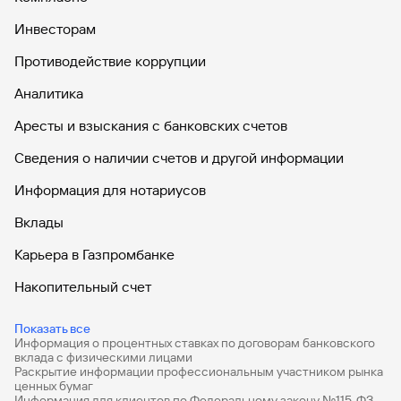
Инвесторам
Противодействие коррупции
Аналитика
Аресты и взыскания с банковских счетов
Сведения о наличии счетов и другой информации
Информация для нотариусов
Вклады
Карьера в Газпромбанке
Накопительный счет
Дебетовые карты
Показать все
Информация о процентных ставках по договорам банковского
Дебетовые карты с бесплатным обслуживанием
вклада с физическими лицами
Раскрытие информации профессиональным участником рынка
Все накопительные счета
ценных бумаг
Информация для клиентов по Федеральному закону №115-ФЗ