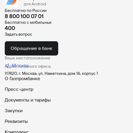
для Android
Вклады
Бесплатно по России
Быстрый
8 800 100 07 01
поиск
Бесплатно с мобильных
по
400
сайту
Задать вопрос
Вклады
Обращение в банк
Ваше местоположение
Москва
Адрес головного офиса:
117420, г. Москва, ул. Наметкина, дом 16, корпус 1
О Газпромбанке
Пресс-центр
Документы и тарифы
Закупки
Реквизиты
Комплаенс