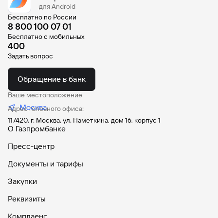
для Android
Вклады
Бесплатно по России
Быстрый
8 800 100 07 01
поиск
Бесплатно с мобильных
по
400
сайту
Задать вопрос
Вклады
Обращение в банк
Ваше местоположение
Москва
Адрес головного офиса:
117420, г. Москва, ул. Наметкина, дом 16, корпус 1
О Газпромбанке
Пресс-центр
Документы и тарифы
Закупки
Реквизиты
Комплаенс