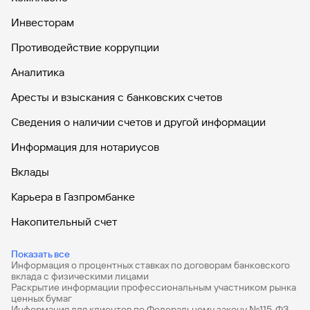
Инвесторам
Противодействие коррупции
Аналитика
Аресты и взыскания с банковских счетов
Сведения о наличии счетов и другой информации
Информация для нотариусов
Вклады
Карьера в Газпромбанке
Накопительный счет
Дебетовые карты
Показать все
Информация о процентных ставках по договорам банковского
Дебетовые карты с бесплатным обслуживанием
вклада с физическими лицами
Раскрытие информации профессиональным участником рынка
Все накопительные счета
ценных бумаг
Информация для клиентов по Федеральному закону №115-ФЗ