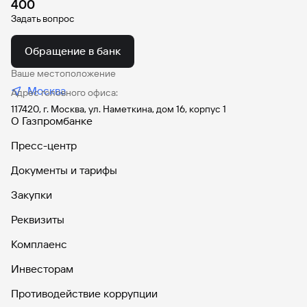
400
Задать вопрос
Вклады
Быстрый
поиск
Обращение в банк
по
сайту
Ваше местоположение
Москва
Адрес головного офиса:
Вклады
117420, г. Москва, ул. Наметкина, дом 16, корпус 1
О Газпромбанке
Пресс-центр
Документы и тарифы
Закупки
Реквизиты
Комплаенс
Инвесторам
Противодействие коррупции