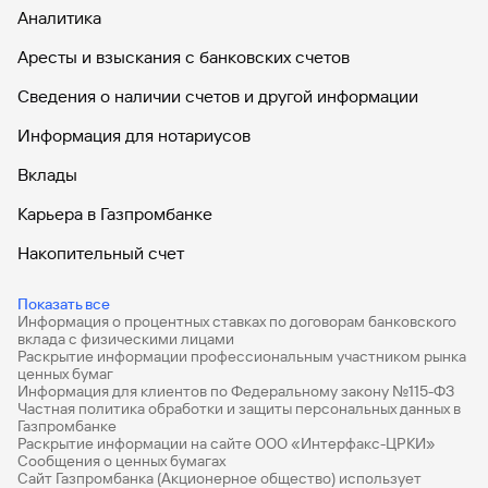
Аналитика
Аресты и взыскания с банковских счетов
Сведения о наличии счетов и другой информации
Информация для нотариусов
Вклады
Карьера в Газпромбанке
Накопительный счет
Дебетовые карты
Показать все
Информация о процентных ставках по договорам банковского
Дебетовые карты с бесплатным обслуживанием
вклада с физическими лицами
Раскрытие информации профессиональным участником рынка
Все накопительные счета
ценных бумаг
Информация для клиентов по Федеральному закону №115-ФЗ
Банковские вклады на 3 месяца
Частная политика обработки и защиты персональных данных в
Газпромбанке
Раскрытие информации на сайте ООО «Интерфакс-ЦРКИ»
Вклады с высоким процентом
Сообщения о ценных бумагах
Сайт Газпромбанка (Акционерное общество) использует