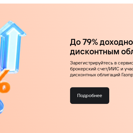
До 79% доходнос
дисконтным об
Зарегистрируйтесь в серви
брокерский счет/ИИС и уча
дисконтных облигаций Газп
Подробнее