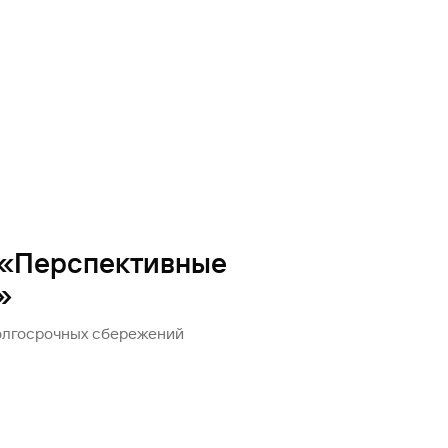
Ваш
персональный
брокер
Газпромбанк
Мобайл
Мобильный
оператор
 «Перспективные
»
олгосрочных сбережений