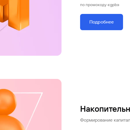
по промокоду «gpb»
Подробнее
Накопительн
Формирование капитала