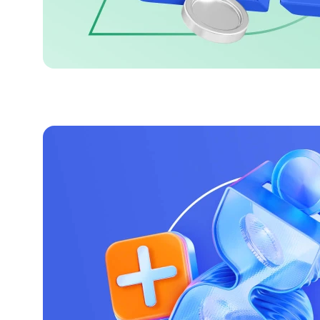
#МЕГАИГРОК
Инфраструктура и ГЧП
Газпромбанк.Тех
Карьера в ИТ большого банка
Gazprom Pay
Платежи в одно касание
GorodPay
Приложение для пассажиров