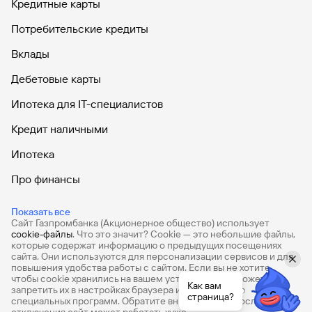
Кредитные карты
Потребительские кредиты
Вклады
Дебетовые карты
Ипотека для IT-специалистов
Кредит наличными
Ипотека
Про финансы
Продажа авиабилетов
Показать все
Сайт Газпромбанка (Акционерное общество) использует
Ипотечный калькулятор
cookie-файлы
. Что это значит? Сookie — это небольшие файлы,
которые содержат информацию о предыдущих посещениях
Кредитный калькулятор
сайта. Они используются для персонализации сервисов и для
повышения удобства работы с сайтом. Если вы не хотите,
чтобы сookie хранились на вашем устройстве, вы можете
Как вам
запретить их в настройках браузера или с помощью
страница?
специальных программ. Обратите внимание, что после их