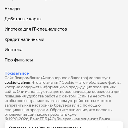
Вклады
Дебетовые карты
Ипотека для IT-специалистов
Кредит наличными
Ипотека
Про финансы
Продажа авиабилетов
Показать все
Сайт Газпромбанка (Акционерное общество) использует
Ипотечный калькулятор
cookie-файлы
. Что это значит? Сookie — это небольшие файлы,
которые содержат информацию о предыдущих посещениях
Кредитный калькулятор
сайта. Они используются для персонализации сервисов и для
повышения удобства работы с сайтом. Если вы не хотите,
чтобы сookie хранились на вашем устройстве, вы можете
запретить их в настройках браузера или с помощью
специальных программ. Обратите внимание, что после их
отключения сайт может работать хуже
© 1990-2026, Банк ГПБ (АО) Генеральная лицензия Банка
России № 354