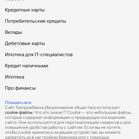
Кредитные карты
Потребительские кредиты
Вклады
Дебетовые карты
Ипотека для IT-специалистов
Кредит наличными
Ипотека
Про финансы
Продажа авиабилетов
Показать все
Сайт Газпромбанка (Акционерное общество) использует
Ипотечный калькулятор
cookie-файлы
. Что это значит? Сookie — это небольшие файлы,
которые содержат информацию о предыдущих посещениях
Кредитный калькулятор
сайта. Они используются для персонализации сервисов и для
повышения удобства работы с сайтом. Если вы не хотите,
чтобы сookie хранились на вашем устройстве, вы можете
запретить их в настройках браузера или с помощью