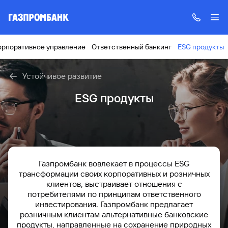
орпоративное управление
Ответственный банкинг
ESG продукты
Устойчивое развитие
ESG продукты
Газпромбанк вовлекает в процессы ESG
трансформации своих корпоративных и розничных
клиентов, выстраивает отношения с
потребителями по принципам ответственного
инвестирования. Газпромбанк предлагает
розничным клиентам альтернативные банковские
продукты, направленные на сохранение природных