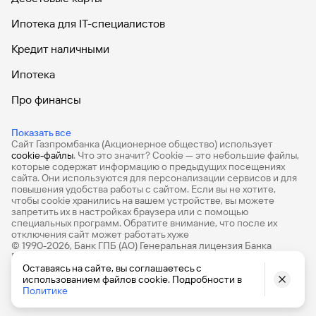
Ипотека для IT-специалистов
Кредит наличными
Ипотека
Про финансы
Продажа авиабилетов
Показать все
Сайт Газпромбанка (Акционерное общество) использует
Ипотечный калькулятор
cookie-файлы
. Что это значит? Сookie — это небольшие файлы,
которые содержат информацию о предыдущих посещениях
Кредитный калькулятор
сайта. Они используются для персонализации сервисов и для
повышения удобства работы с сайтом. Если вы не хотите,
чтобы сookie хранились на вашем устройстве, вы можете
запретить их в настройках браузера или с помощью
специальных программ. Обратите внимание, что после их
отключения сайт может работать хуже
© 1990-2026, Банк ГПБ (АО) Генеральная лицензия Банка
России № 354
Оставаясь на сайте, вы соглашаетесь с
использованием файлов cookie. Подробности в
Политике
English version