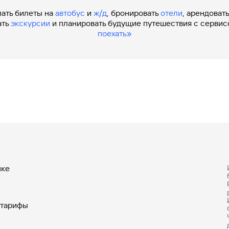
пать билеты на
автобус
и
ж/д
, бронировать
отели
, арендоват
ать
экскурсии
и планировать будущие путешествия с серви
поехать»
нке
 тарифы