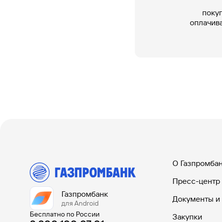
#МЕГАИГРОК
поку
Инфраструктура и ГЧП
оплачив
Газпромбанк.Тех
Карьера в ИТ большого банка
Gazprom Pay
Платежи в одно касание
GorodPay
Приложение для пассажиров
О Газпромба
Пресс-центр
Газпромбанк
Документы и
для Android
Бесплатно по России
Закупки