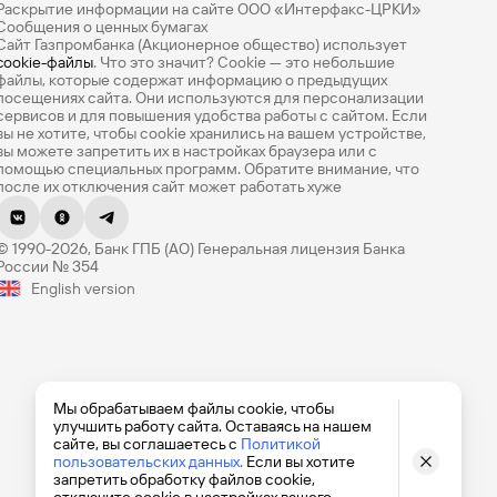
Раскрытие информации на сайте ООО «Интерфакс-ЦРКИ»
Сообщения о ценных бумагах
Сайт Газпромбанка (Акционерное общество) использует
cookie-файлы
. Что это значит? Сookie — это небольшие
файлы, которые содержат информацию о предыдущих
посещениях сайта. Они используются для персонализации
сервисов и для повышения удобства работы с сайтом. Если
вы не хотите, чтобы сookie хранились на вашем устройстве,
вы можете запретить их в настройках браузера или с
помощью специальных программ. Обратите внимание, что
после их отключения сайт может работать хуже
Оцените эту страницу
© 1990-2026, Банк ГПБ (АО) Генеральная лицензия Банка
Насколько легко вам было найти нужную
России № 354
информацию? Оцените по 5-балльной шкале.
English version
Мы обрабатываем файлы cookie, чтобы
улучшить работу сайта. Оставаясь на нашем
сайте, вы соглашаетесь с
Политикой
пользовательских данных.
Если вы хотите
запретить обработку файлов cookie,