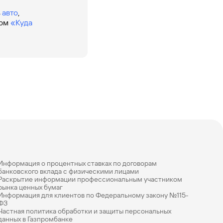
Ваш
ь
авто
,
персональный
сом
«Куда
брокер
Газпромбанк
Мобайл
Мобильный
оператор
Информация о процентных ставках по договорам
банковского вклада с физическими лицами
Раскрытие информации профессиональным участником
рынка ценных бумаг
Информация для клиентов по Федеральному закону №115-
ФЗ
Частная политика обработки и защиты персональных
данных в Газпромбанке