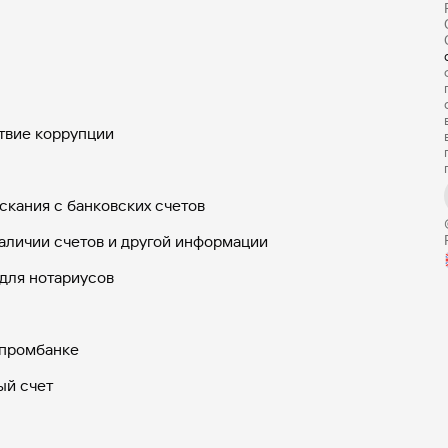
твие коррупции
скания с банковских счетов
аличии счетов и другой информации
для нотариусов
зпромбанке
ый счет
арты