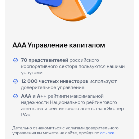
попасться
для
мошенникам?
открытия
Стать
счета
клиентом
Газпромбанка
Помощь по
онлайн
действующему
Быстрый
кредиту
поиск
Открытый
AAA Управление капиталом
по
API
Оформить
сайту
курсов
страхование
валют и
70 представителей
российского
карты
Вклады
металлов
корпоративного сектора пользуются нашими
онлайн
услугами
12 000 частных инвесторов
используют
Оператор
Быстрый
электронных
доверительное управление.
поиск
денежных
ААА и А++
рейтинги максимальной
по
средств
надежности Национального рейтингового
сайту
агентства и рейтингового агентства «Эксперт
Вклады
РА».
Быстрый
поиск
Детально ознакомиться с услугами доверительного
по
управления вы можете на сайте, пройдя по
ссылке
.
сайту