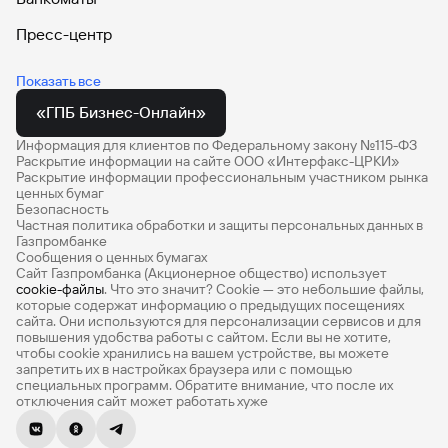
МЕГАИГРОК
Пресс-центр
Брокерское обслуживание
Автокредит
Показать все
Брокерское обслуживание для юридических лиц
Кредитные карты
«ГПБ Бизнес-Онлайн»
Инвестиции
Вклады
Информация для клиентов по Федеральному закону №115-ФЗ
Срочный рынок Московской биржи
Раскрытие информации на сайте ООО «Интерфакс-ЦРКИ»
Накопительные счета
Раскрытие информации профессиональным участником рынка
Фондовый рынок Московской биржи
ценных бумаг
Безопасность
Дебетовые карты
Депозитарий
Частная политика обработки и защиты персональных данных в
Газпромбанке
Потребительские кредиты
Услуги депозитария (о депозитарии)
Сообщения о ценных бумагах
Сайт Газпромбанка (Акционерное общество) использует
Ипотечный калькулятор
Депозитарные услуги, объявления для клиентов
cookie-файлы
. Что это значит? Сookie — это небольшие файлы,
которые содержат информацию о предыдущих посещениях
Список ценных бумаг, принятых на обслуживание
Кредитный калькулятор
сайта. Они используются для персонализации сервисов и для
повышения удобства работы с сайтом. Если вы не хотите,
Выплата доходов по ценным бумагам
чтобы сookie хранились на вашем устройстве, вы можете
Кредит наличными
запретить их в настройках браузера или с помощью
Документы, бланки, тарифы на депозитарные услуги
специальных программ. Обратите внимание, что после их
Ипотека
отключения сайт может работать хуже
Составление списков владельцев ценных бумаг
Премиум