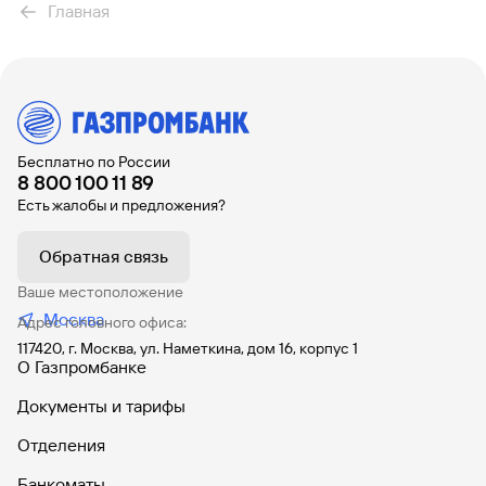
Расчетно-кассовое обслуживание
Главная
Банковское сопровождение
Валютный контроль
Бизнес-карты
Интернет-эквайринг
Бесплатно по России
8 800 100 11 89
Торговый эквайринг
Есть жалобы и предложения?
СБП для приема платежей
Дополнительные счета
Обратная связь
Комплексное управление денежными потоками
Ваше местоположение
Москва
Онлайн-оплата таможенных платежей
Адрес головного офиса:
117420, г. Москва, ул. Наметкина, дом 16, корпус 1
Старт бизнеса онлайн
О Газпромбанке
Зарплатный проект
Документы и тарифы
Онлайн-инкассация c Moniron
Отделения
Инфраструктура
Банкоматы