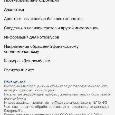
Противодействие коррупции
Аналитика
Аресты и взыскания с банковских счетов
Сведения о наличии счетов и другой информации
Информация для нотариусов
Направление обращений финансовому
уполномоченному
Карьера в Газпромбанке
Расчетный счет
ВЭД
Показать все
Информация о процентных ставках по договорам банковского
Депозиты для бизнеса
вклада с физическими лицами
Раскрытие информации профессиональным участником рынка
Эквайринг
ценных бумаг
Информация для клиентов по Федеральному закону №115-ФЗ
Кредиты для бизнеса
Частная политика обработки и защиты персональных данных в
Газпромбанке
Раскрытие информации на сайте ООО «Интерфакс-ЦРКИ»