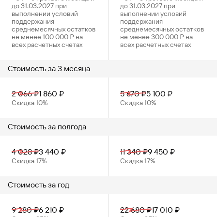
до 31.03.2027 при
до 31.03.2027 при
выполнении условий
выполнении условий
Вклады
Быстрый
поддержания
поддержания
среднемесячных остатков
среднемесячных остатков
поиск
не менее 100 000 ₽ на
не менее 300 000 ₽ на
по
всех расчетных счетах
всех расчетных счетах
сайту
Вклады
Стоимость за 3 месяца
2 066 ₽
1 860
₽
5 670 ₽
5 100
₽
Скидка 10%
Скидка 10%
Стоимость за полгода
4 028 ₽
3 440
₽
11 340 ₽
9 450
₽
Скидка 17%
Скидка 17%
Стоимость за год
9 280 ₽
6 210
₽
22 680 ₽
17 010
₽