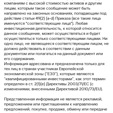
быть
специальные
сервисы
компаниям с высокой стоимостью активов и другим
по
Газпромбанк
Отчет о
инкассация
оплата
полезно
Отделения
Открыть
Отчет о
предложения
«Копии
лицам, которым такое сообщение может быть
сайту
кредитной
с Moniron
для Android
таможенных
банка
брокерский
кредитной
Кредитный
Gazprom
документов»
направлено на законных основаниях, попадающим под
истории
платежей
Бесплатно по России
Часто
Накопительный
счет
истории
рейтинг
Pay
и «Справки»
действие статьи 49(2) (a-d) Приказа (все такие лица
8 800 100 07 01
Газпром
задаваемые
счет
Онлайн-
Банкоматы
именуются "соответствующие лица"). Любая
Бонус
вопросы
Бесплатно с мобильных
Станьте
касса 3 в 1 с
Брокерское
Кредитный
Отчет о
Интернет-
инвестиционная деятельность, к которой относится
«Плюс»
400
Быстрый
партнером
эквайрингом
обслуживание
Быстрый
помощник
кредитной
банк
данное сообщение, может осуществляться и будет
поиск
Задать вопрос
Калькулятор
Курсы
истории
поиск
осуществляться только соответствующими лицами. Ни
по
Может
Информация
вкладов
валют
по
одно лицо, не являющееся соответствующим лицом, не
Инвестиционные
Мобильное
сайту
быть
для
Быстрый
Обращение в банк
сайту
Быстрый
должно действовать в соответствии с данным
продукты
Станьте
приложение
полезно
держателей
Накопительный
поиск
доверительного
поиск
документом или полагаться на данный документ или
Накопительный
партнером
Ваше местоположение
карт
счет
по
Быстрый
управления
по
его содержание.
счет
115-ФЗ
Москва
сайту
GPB-
поиск
Адрес головного офиса:
сайту
Информация адресована и предназначена только для
Партнерам
для
i-
по
Дополнительная
Накопительный
117420, г. Москва, ул. Наметкина, дом 16, корпус 1
тех лиц в странах-участниках Европейской
малого
Накопительный
Налоговый
Trade
сайту
карта-стикер
О Газпромбанке
счет
Информация
экономической зоны (“ЕЭЗ”), которые являются
бизнеса
счет
вычет
Накопительный
для
“квалифицированными инвесторами”, как этот термин
Пресс-центр
счет
партнеров
GorodPay
Банки-
определен в ст. 2(1)(е) Директивы 2003/71/ЕС (с
115-ФЗ
партнеры
изменениями, внесенными Директивой 2010/73/EU).
Быстрый
Документы и тарифы
для
Открыть
поиск
среднего
Быстрый
Представленная информация не является рекламой,
Закупки
брокерский
Gazprom
бизнеса
по
поиск
предложением или приглашением к направлению
счет
Pay
сайту
по
Реквизиты
предложений, покупке, продаже, обмену или передаче
Накопительный
Офисы