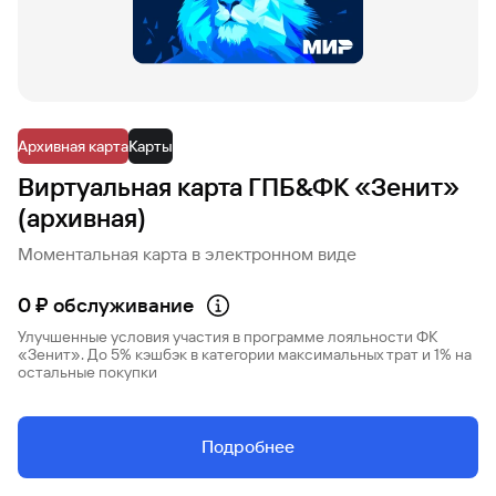
Кредит
Быстрый
поиск
по
сайту
Архивная карта
Карты
Кредит
Виртуальная карта ГПБ&ФК «Зенит»
(архивная)
Моментальная карта в электронном виде
0 ₽ обслуживание
Улучшенные условия участия в программе лояльности ФК
«Зенит». До 5% кэшбэк в категории максимальных трат и 1% на
остальные покупки
Подробнее