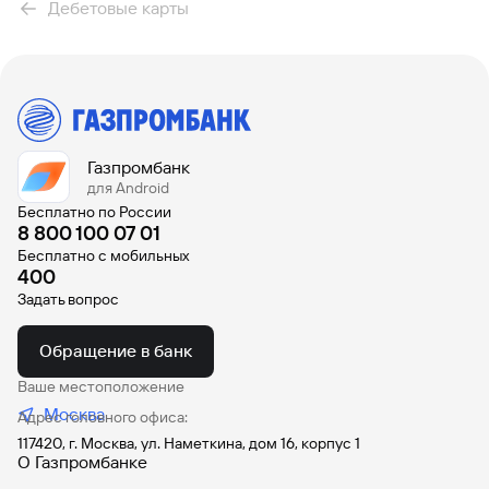
Дебетовые карты
Дебетовые карты МИР
С кэшбэком
Валютная карта UnionPay в юанях
(архивная)
Для перевода денег без комиссии
Виртуальные карты
Газпромбанк
Бонусные
Премиальная карта UnionPay Diamond за
для Android
0 рублей (архивная)
Бесплатно по России
Моментальная дебетовая карта
8 800 100 07 01
Бесплатно с мобильных
Все предложения
400
Задать вопрос
Умная дебетовая карта JCB (архивная)
Обращение в банк
Ваше местоположение
Москва
Адрес головного офиса:
Дебетовая моментальная карта «Мир»-
JCB (архивная)
117420, г. Москва, ул. Наметкина, дом 16, корпус 1
О Газпромбанке