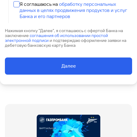
сайту
Кредит
Брокер-
Я соглашаюсь на
обработку персональных
Федеральный
обслуживания
клиент
данных в целях продвижения продуктов и услуг
закон №115-
юридических
Кредит
ФЗ
лиц
Банка и его партнеров
Дистанционные
сервисы
Как не
Документы
Нажимая кнопку "Далее", я соглашаюсь с офертой Банка на
заключение
соглашения об использовании простой
попасться
для
электронной подписи
и подтверждаю оформление заявки на
мошенникам?
открытия
Стать
дебетовую банковскую карту Банка
счета
клиентом
Газпромбанка
Помощь по
онлайн
действующему
Далее
Быстрый
кредиту
поиск
Открытый
по
API
Оформить
сайту
курсов
страхование
валют и
карты
Кредит
металлов
онлайн
Оператор
Быстрый
электронных
поиск
денежных
по
средств
сайту