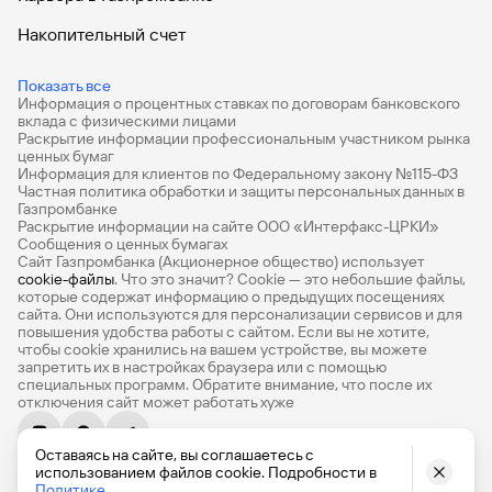
Карта с индивидуальным дизайном
Накопительный счет
(архивная)
Дебетовые карты
Показать все
Информация о процентных ставках по договорам банковского
Дебетовые карты с бесплатным обслуживанием
вклада с физическими лицами
Раскрытие информации профессиональным участником рынка
Виртуальная карта «Огонь» (архивная)
Все накопительные счета
ценных бумаг
Информация для клиентов по Федеральному закону №115-ФЗ
Банковские вклады на 3 месяца
Частная политика обработки и защиты персональных данных в
Газпромбанке
Раскрытие информации на сайте ООО «Интерфакс-ЦРКИ»
Вклады с высоким процентом
Сообщения о ценных бумагах
Сайт Газпромбанка (Акционерное общество) использует
Дебетовая карта #РодныеБлизко
Калькулятор вкладов
cookie-файлы
. Что это значит? Сookie — это небольшие файлы,
(архивная)
которые содержат информацию о предыдущих посещениях
Виртуальные карты
сайта. Они используются для персонализации сервисов и для
повышения удобства работы с сайтом. Если вы не хотите,
Премиум
чтобы сookie хранились на вашем устройстве, вы можете
запретить их в настройках браузера или с помощью
специальных программ. Обратите внимание, что после их
«Газпромбанк – Travel Miles» (архивная)
Private
отключения сайт может работать хуже
РКО
Оставаясь на сайте, вы соглашаетесь с
© 1990-2026, Банк ГПБ (АО) Генеральная лицензия Банка
ВЭД
использованием файлов cookie. Подробности в
России № 354
Политике