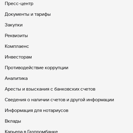
Пресс-центр
Умная дебетовая карта Visa Gold
Документы и тарифы
(архивная)
Закупки
Реквизиты
Молодежная дебетовая карта ГПБ&РСМ
Комплаенс
(архивная)
Инвесторам
Противодействие коррупции
Виртуальная карта «Автодрайв старт»
Аналитика
(архивная)
Аресты и взыскания с банковских счетов
Сведения о наличии счетов и другой информации
Карта для автолюбителей «Автодрайв
Информация для нотариусов
Platinum» (архивная)
Вклады
Карьера в Газпромбанке