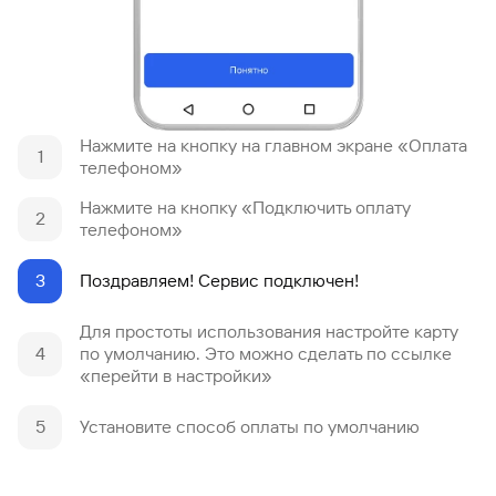
Кредит
Быстрый
поиск
по
сайту
Нажмите на кнопку на главном экране «Оплата
Кредит
1
телефоном»
Нажмите на кнопку «Подключить оплату
2
телефоном»
3
Поздравляем! Сервис подключен!
Для простоты использования настройте карту
4
по умолчанию. Это можно сделать по ссылке
«перейти в настройки»
5
Установите способ оплаты по умолчанию