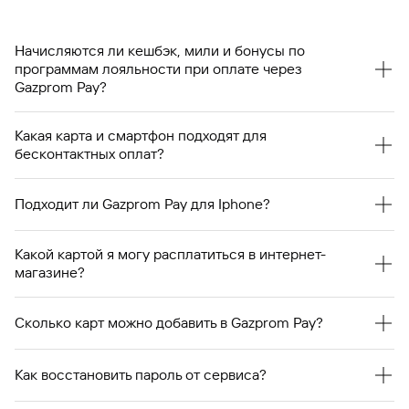
Начисляются ли кешбэк, мили и бонусы по
программам лояльности при оплате через
Gazprom Pay?
Да, кэшбэк, бонусы и мили программ лояльности
Какая карта и смартфон подходят для
начисляются как и при оплате пластиковой картой.
бесконтактных оплат?
Карта «Мир» от Газпромбанка и смартфон под
управлением Android c NFC-чипом подходят для
Подходит ли Gazprom Pay для Iphone?
бесконтактной оплаты через приложение Gazprom Pay.
Пользователи iPhone могут оплачивать онлайн-покупки,
Какой картой я могу расплатиться в интернет-
выбирая Gazprom Pay в качестве способа оплаты. Для
магазине?
оплат смартфоном на кассе владельцам iOS доступны
платежные стикеры Газпромбанка.
Оплатить покупку в интернет-магазине с помощью
Gazprom Pay можно картами любых российских банков
Сколько карт можно добавить в Gazprom Pay?
и платежных систем (VISA, MasterCard, Мир, UnionPay).
Сколько угодно, без ограничений.
Как восстановить пароль от сервиса?