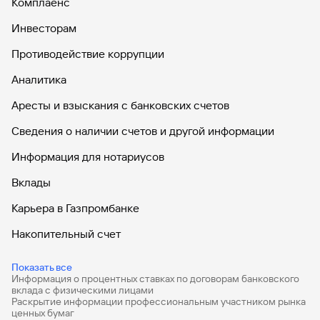
Комплаенс
Инвесторам
Противодействие коррупции
Аналитика
Аресты и взыскания с банковских счетов
Сведения о наличии счетов и другой информации
Информация для нотариусов
Вклады
Карьера в Газпромбанке
Накопительный счет
Дебетовые карты
Показать все
Информация о процентных ставках по договорам банковского
Дебетовые карты с бесплатным обслуживанием
вклада с физическими лицами
Раскрытие информации профессиональным участником рынка
Все накопительные счета
ценных бумаг