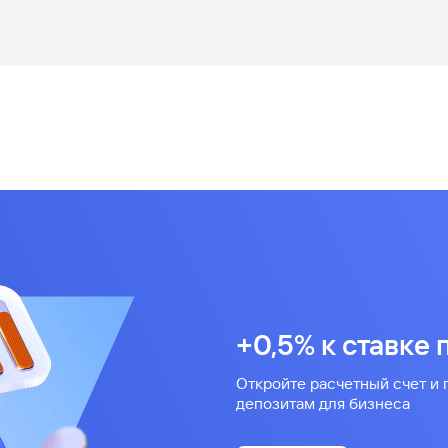
+0,5% к ставке 
Откройте расчетный счет и
депозитам для бизнеса