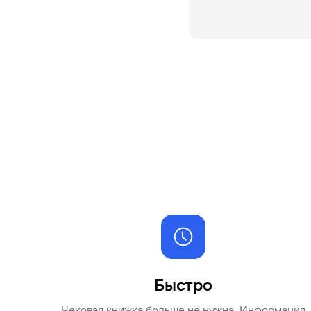
#МЕГАИГРОК
Инфраструктура и ГЧП
Газпромбанк.Тех
Карьера в ИТ большого банка
Gazprom Pay
Платежи в одно касание
GorodPay
Приложение для пассажиров
Быстро
Чековая книжка больше не нужна. Информация