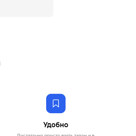
Ваш
персональный
брокер
Газпромбанк
Мобайл
Мобильный
оператор
а
Удобно
Достаточно просто взять талон и в