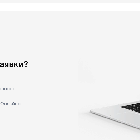
заявки?
онного
с-Онлайн»