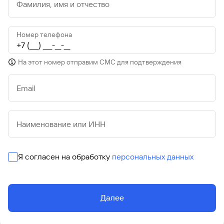
Фамилия, имя и отчество
Вклады
Быстрый
поиск
Номер телефона
по
сайту
На этот номер отправим СМС для подтверждения
Вклады
Email
Наименование или ИНН
Я согласен на обработку
персональных данных
Далее