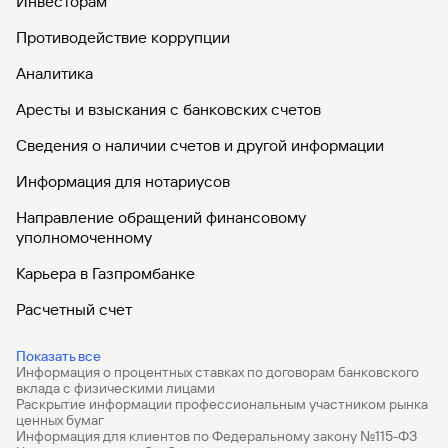
Инвесторам
Противодействие коррупции
Аналитика
Аресты и взыскания с банковских счетов
Сведения о наличии счетов и другой информации
Информация для нотариусов
Направление обращений финансовому
уполномоченному
Карьера в Газпромбанке
Расчетный счет
ВЭД
Показать все
Информация о процентных ставках по договорам банковского
Депозиты для бизнеса
вклада с физическими лицами
Раскрытие информации профессиональным участником рынка
Эквайринг
ценных бумаг
Информация для клиентов по Федеральному закону №115-ФЗ