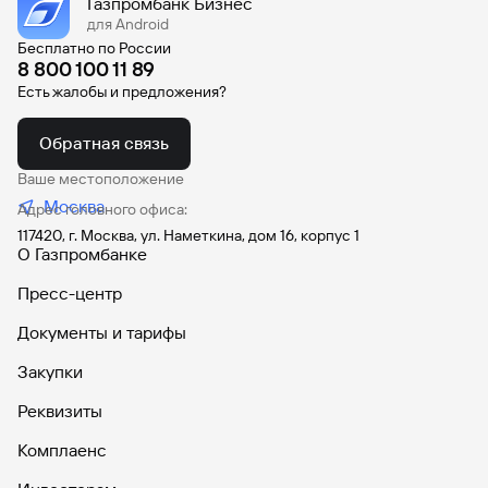
Газпромбанк Бизнес
Unipos
250 KB
для Android
1 MB
Бесплатно по России
Инструкция по работе с терминалами CASTLES
8 800 100 11 89
2 MB
Есть жалобы и предложения?
Обратная связь
Ваше местоположение
Москва
Адрес головного офиса:
117420, г. Москва, ул. Наметкина, дом 16, корпус 1
О Газпромбанке
Пресс-центр
Документы и тарифы
Закупки
Реквизиты
Комплаенс