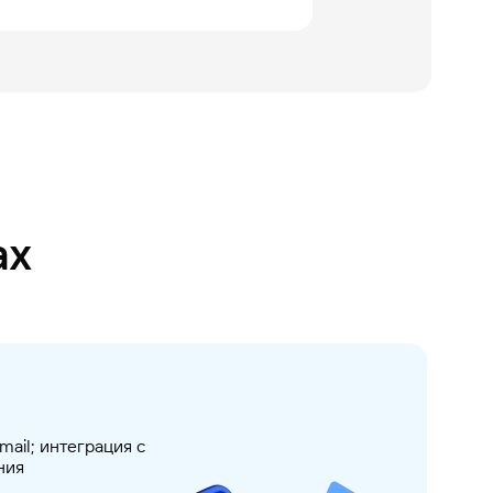
ах
mail; интеграция с
ния