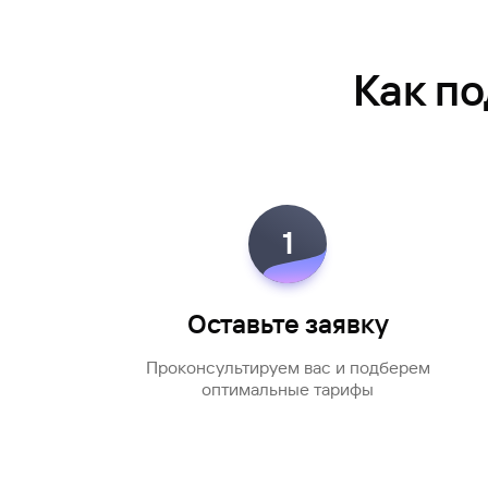
#МЕГАИГРОК
Инфраструктура и ГЧП
Как п
Газпромбанк.Тех
Карьера в ИТ большого банка
Gazprom Pay
Платежи в одно касание
1
GorodPay
Приложение для пассажиров
Оставьте заявку
Проконсультируем вас и подберем
оптимальные тарифы