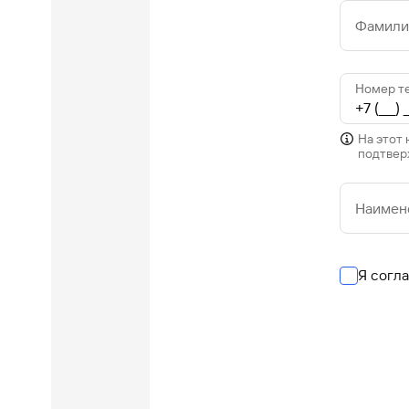
Фамилия
Номер т
На этот
подтвер
Наимен
Я согл