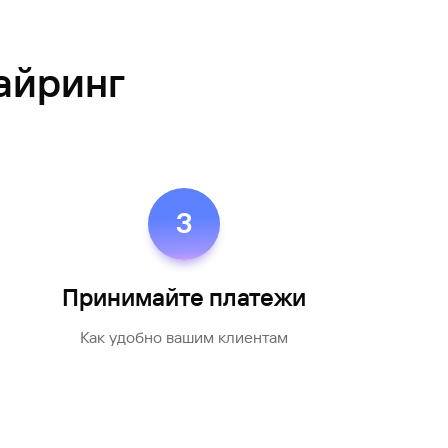
Ваш
персональный
брокер
айринг
Газпромбанк
Мобайл
Мобильный
оператор
3
Принимайте платежи
Как удобно вашим клиентам