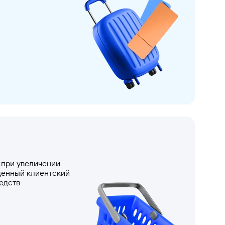
 при увеличении
щенный клиентский
едств