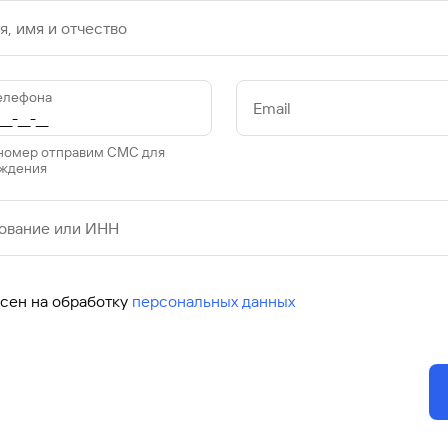
, имя и отчество
елефона
Email
 номер отправим СМС для
ждения
ование или ИНН
асен на обработку
персональных данных