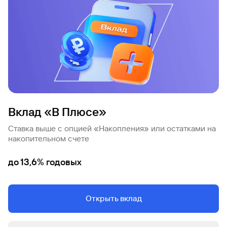
Кредит
Быстрый
поиск
по
сайту
Кредит
Вклад «В Плюсе»
Ставка выше с опцией «Накопления» или остатками на
накопительном счете
до 13,6% годовых
Открыть вклад