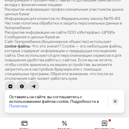
Информация о процентных ставках по договорам банковского
ни при каких обстоятельствах не гарантируют доход, на
Дебетовые карты с бесплатным обслуживанием
вклада с физическими лицами
который вы, возможно, рассчитываете, при условии
Раскрытие информации профессиональным участником рынка
использования предоставленной информации для
Все накопительные счета
ценных бумаг
принятия инвестиционных решений. Не является
Информация для клиентов по Федеральному закону №115-ФЗ
Банковские вклады на 3 месяца
Частная политика обработки и защиты персональных данных в
банковским вкладом. Денежные средства,
Газпромбанке
размещенные на брокерских счетах и вложенные в
Раскрытие информации на сайте ООО «Интерфакс-ЦРКИ»
Вклады с высоким процентом
облигации, не подпадают под действие Федерального
Сообщения о ценных бумагах
закона от 23.12.2003 №177 — ФЗ «О страховании
Сайт Газпромбанка (Акционерное общество) использует
Калькулятор вкладов
cookie-файлы
. Что это значит? Сookie — это небольшие файлы,
вкладов в банках Российской Федерации». Налоговым
которые содержат информацию о предыдущих посещениях
кодексом Российской Федерации предусмотрены
Виртуальные карты
сайта. Они используются для персонализации сервисов и для
инвестиционный налоговый вычет из суммы внесенных
повышения удобства работы с сайтом. Если вы не хотите,
налогоплательщиком в налоговом периоде на
Премиум
чтобы сookie хранились на вашем устройстве, вы можете
запретить их в настройках браузера или с помощью
индивидуальный инвестиционный счёт (далее – ИИС)
специальных программ. Обратите внимание, что после их
Private
денежных средств - налоговый вычет на взнос (тип
отключения сайт может работать хуже
«А») и инвестиционный налоговый вычет в сумме
РКО
положительного финансового результата, полученного
по операциям, учитываемым на ИИС - налоговый вычет
© 1990-2026, Банк ГПБ (АО) Генеральная лицензия Банка
ВЭД
Оставаясь на сайте, вы соглашаетесь с
на доход (тип «Б»). Вид получаемого инвестиционного
России № 354
использованием файлов cookie. Подробности в
налогового вычета определяется Клиентом
English version
Политике
Депозиты для бизнеса
самостоятельно. Налоговый вычет на взнос (тип «А») и
налоговый вычет на доход (тип «Б») предоставляется
Эквайринг
Федеральной налоговой службой России физическим
Кредитные карты
лицам - резидентам РФ в соответствии со статьей 219.1