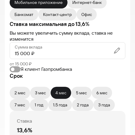
Мобильное приложение
Интернет-банк
Банкомат
Контакт-центр
Офис
Ставка максимальная
до
13,6
%
Вы можете увеличить сумму вклада, ставка не
изменится
Сумма вклада
от 15 000 ₽
Я клиент Газпромбанка
Срок
2 мес
3 мес
4 мес
5 мес
6 мес
7 мес
1 год
1.5 года
2 года
3 года
Ставка
13,6%