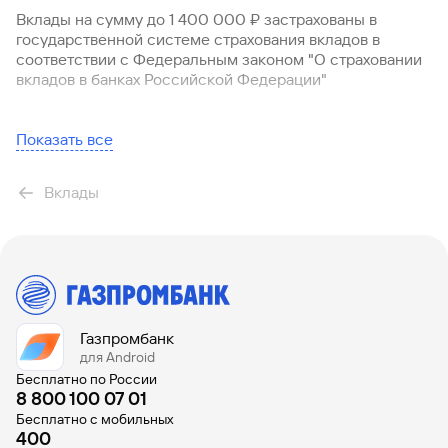
Надбавки к процентным ставкам по срочным вкладам
Вклады на сумму до 1 400 000 ₽ застрахованы в
физических лиц в российских рублях в головном офисе и
Вклады
государственной системе страхования вкладов в
филиалах Банка ГПБ (АО) (с 23.07.2026)
Быстрый
соответствии с Федеральным законом "О страховании
поиск
642 KB
вкладов в банках Российской Федерации"
по
Правила комплексного банковского обслуживания
сайту
физических лиц в Банке ГПБ (АО) (действуют с
04.08.2026)
Вклады
Показать все
2 MB
Вклады
Газпромбанк
для Android
Бесплатно по России
8 800 100 07 01
Бесплатно с мобильных
400