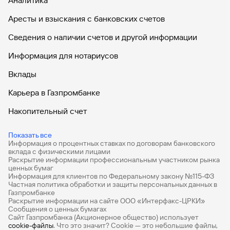
Аналитика
Аресты и взыскания с банковских счетов
Сведения о наличии счетов и другой информации
Информация для нотариусов
Вклады
Карьера в Газпромбанке
Накопительный счет
Дебетовые карты
Показать все
Информация о процентных ставках по договорам банковского
Дебетовые карты с бесплатным обслуживанием
вклада с физическими лицами
Раскрытие информации профессиональным участником рынка
Все накопительные счета
ценных бумаг
Информация для клиентов по Федеральному закону №115-ФЗ
Банковские вклады на 3 месяца
Частная политика обработки и защиты персональных данных в
Газпромбанке
Раскрытие информации на сайте ООО «Интерфакс-ЦРКИ»
Вклады с высоким процентом
Сообщения о ценных бумагах
Сайт Газпромбанка (Акционерное общество) использует
Калькулятор вкладов
cookie-файлы
. Что это значит? Сookie — это небольшие файлы,