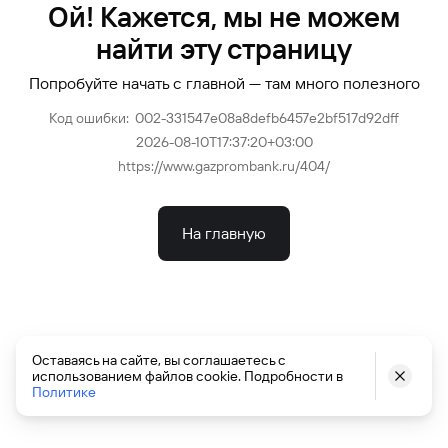
Ой! Кажется, мы не можем
найти эту страницу
Попробуйте начать с главной — там много полезного
Код ошибки: 002
-331547e08a8defb6457e2bf517d92dff
2026-08-10T17:37:20+03:00
https://www.gazprombank.ru/404/
На главную
Оставаясь на сайте, вы соглашаетесь с
использованием файлов cookie. Подробности в
Политике
©
2026
Банк ГПБ (АО). Генеральная лицензия Банка России № 354