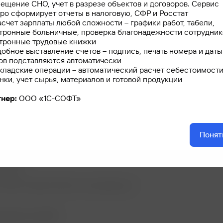
ещение СНО, учет в разрезе объектов и договоров. Сервис
ро сформирует отчеты в налоговую, СФР и Росстат
асчет зарплаты любой сложности – графики работ, табели,
тронные больничные, проверка благонадежности сотрудник
тронные трудовые книжки
добное выставление счетов – подпись, печать номера и даты
ов подставляются автоматически
Открыть расчетный сче
кладские операции – автоматический расчет себестоимости
нки, учет сырья, материалов и готовой продукции
тнер:
ООО «1С-СОФТ»
, имя и отчество
Понят
елефона
 номер отправим СМС для подтверждения
ование или ИНН