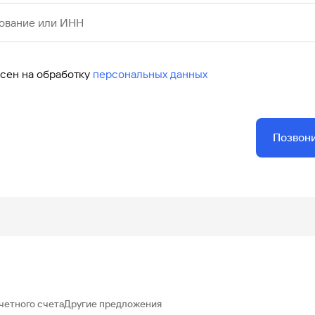
ование или ИНН
асен на обработку
персональных данных
Позвон
четного счета
Другие предложения