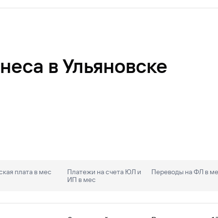
неса в Ульяновске
кая плата в мес
Платежи на счета ЮЛ и
Переводы на ФЛ в м
ИП в мес
комиться в
Перечне документов