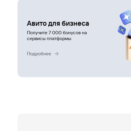
Газпромбанк.Тех
Карьера в ИТ большого банка
Авито для бизнеса
Получите 7 000 бонусов на
Gazprom Pay
сервисы платформы
Платежи в одно касание
Подробнее
GorodPay
Приложение для пассажиров