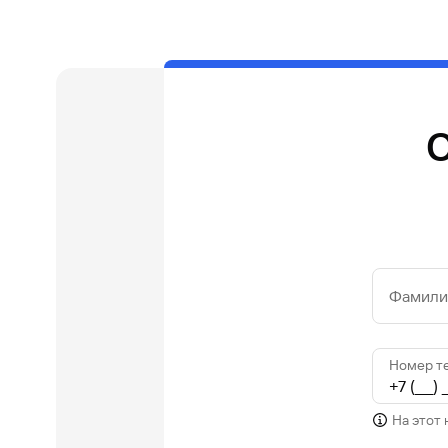
О
Фамилия
Номер т
На этот