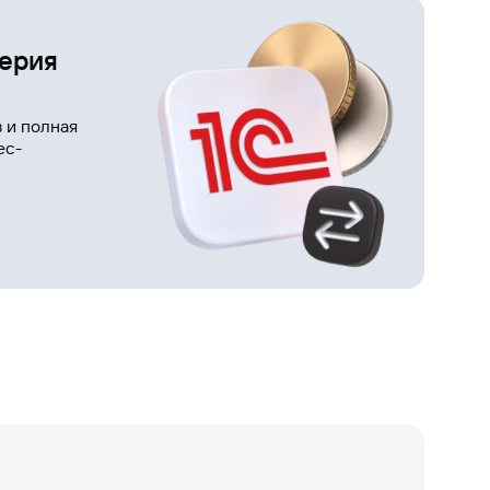
Газпромбанк
Мобайл
терия
Мобильный
оператор
 и полная
ес-