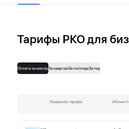
Тарифы РКО для биз
Оплата за месяц
За квартал
За полгода
За год
Основные документы
Название тарифа
Абонентс
Оригинал паспорта
Подробнее со списком документов можно озна
Дополнительные документы